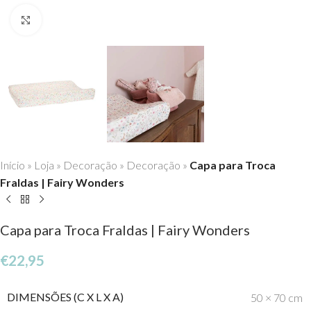
Click to enlarge
Início
»
Loja
»
Decoração
»
Decoração
»
Capa para Troca
Fraldas | Fairy Wonders
Capa para Troca Fraldas | Fairy Wonders
€
22,95
DIMENSÕES (C X L X A)
50 × 70 cm