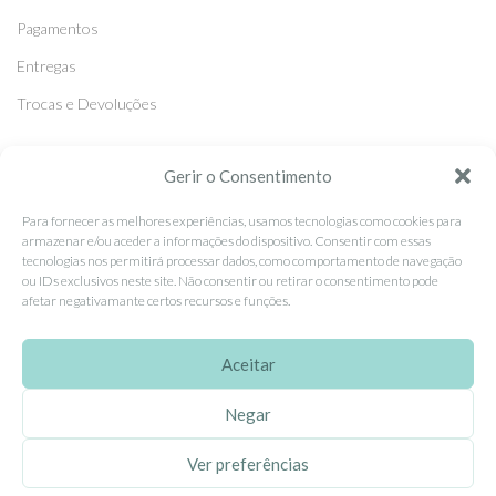
Pagamentos
Entregas
Trocas e Devoluções
SEGUE-NOS
Gerir o Consentimento
Facebook
Para fornecer as melhores experiências, usamos tecnologias como cookies para
armazenar e/ou aceder a informações do dispositivo. Consentir com essas
Instagram
tecnologias nos permitirá processar dados, como comportamento de navegação
ou IDs exclusivos neste site. Não consentir ou retirar o consentimento pode
Pinterest
afetar negativamante certos recursos e funções.
X
Linkedin
Aceitar
Negar
EhGoom
2026 Criado por
Dumbanengue, Lda
.
Ver preferências