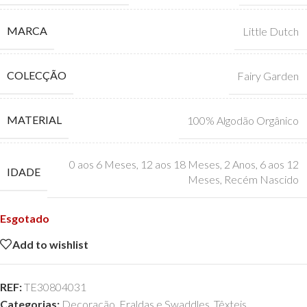
MARCA
Little Dutch
COLECÇÃO
Fairy Garden
MATERIAL
100% Algodão Orgânico
0 aos 6 Meses
,
12 aos 18 Meses
,
2 Anos
,
6 aos 12
IDADE
Meses
,
Recém Nascido
Esgotado
Add to wishlist
REF:
TE30804031
Categorias:
Decoração
,
Fraldas e Swaddles
,
Têxteis