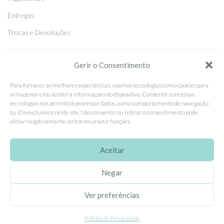
Entregas
Trocas e Devoluções
SEGUE-NOS
Gerir o Consentimento
Facebook
Para fornecer as melhores experiências, usamos tecnologias como cookies para
armazenar e/ou aceder a informações do dispositivo. Consentir com essas
Instagram
tecnologias nos permitirá processar dados, como comportamento de navegação
ou IDs exclusivos neste site. Não consentir ou retirar o consentimento pode
Pinterest
afetar negativamante certos recursos e funções.
X
Linkedin
Aceitar
Negar
EhGoom
2026 Criado por
Dumbanengue, Lda
.
Ver preferências
Política de Privacidade
Este site utiliza cookies para permitir uma melhor