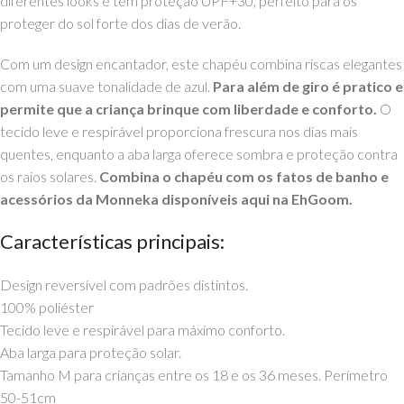
diferentes looks e tem proteção UPF+30, perfeito para os
proteger do sol forte dos dias de verão.
Com um design encantador, este chapéu combina riscas elegantes
com uma suave tonalidade de azul.
Para além de giro é pratico e
permite que a criança brinque com liberdade e conforto.
O
tecido leve e respirável proporciona frescura nos dias mais
quentes, enquanto a aba larga oferece sombra e proteção contra
os raios solares.
Combina o chapéu com os fatos de banho e
acessórios da Monneka disponíveis aqui na EhGoom.
Características principais:
Design reversível com padrões distintos.
100% poliéster
Tecido leve e respirável para máximo conforto.
Aba larga para proteção solar.
Tamanho M para crianças entre os 18 e os 36 meses. Perímetro
50-51cm