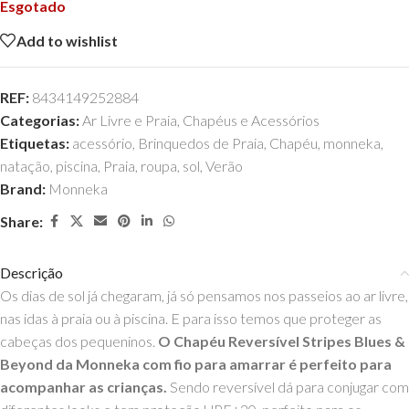
Esgotado
Add to wishlist
REF:
8434149252884
Categorias:
Ar Livre e Praia
,
Chapéus e Acessórios
Etiquetas:
acessório
,
Brinquedos de Praia
,
Chapéu
,
monneka
,
natação
,
piscina
,
Praia
,
roupa
,
sol
,
Verão
Brand:
Monneka
Share:
Descrição
Os dias de sol já chegaram, já só pensamos nos passeios ao ar livre,
nas idas à praia ou à piscina. E para isso temos que proteger as
cabeças dos pequeninos.
O Chapéu Reversível Stripes Blues &
Beyond da Monneka com fio para amarrar é perfeito para
acompanhar as crianças.
Sendo reversível dá para conjugar com