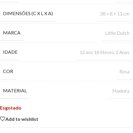
DIMENSÕES (C X L X A)
38 × 8 × 13 cm
MARCA
Little Dutch
IDADE
12 aos 18 Meses
,
2 Anos
COR
Rosa
MATERIAL
Madeira
Esgotado
Add to wishlist