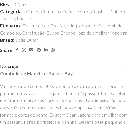
REF:
LD7067
Categorias:
Carros, Comboios, Aviões e Afins
,
Construir
,
Cubos e
Encaixe
,
Encaixe
Etiquetas:
Brinquedo de Encaixe
,
brinquedo madeira
,
comboio
,
Comboios
,
Construção
,
Cubos
,
Encaixe
,
jogo de empilhar
,
Madeira
Brand:
Little Dutch
Share:
Descrição
Comboio de Madeira – Sailors Bay
Vamos voar de comboio! Este comboio de madeira está pronto
para uma nova aventura no jardim florido. O passarinho rosa Olivia
mostrará as mais belas flores e borboletas. Usa a imaginação para
construir o comboio usando os blocos empilháveis ​​em várias
formas e cores de sonho. Existem 3 carruagens para empilhar com
um pássaro, flores, borboleta e joaninha. Desafia o teu pequeno a