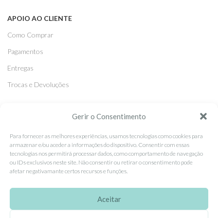
APOIO AO CLIENTE
Como Comprar
Pagamentos
Entregas
Trocas e Devoluções
SEGUE-NOS
Gerir o Consentimento
Facebook
Para fornecer as melhores experiências, usamos tecnologias como cookies para
armazenar e/ou aceder a informações do dispositivo. Consentir com essas
Instagram
tecnologias nos permitirá processar dados, como comportamento de navegação
ou IDs exclusivos neste site. Não consentir ou retirar o consentimento pode
Pinterest
afetar negativamante certos recursos e funções.
X
Linkedin
Aceitar