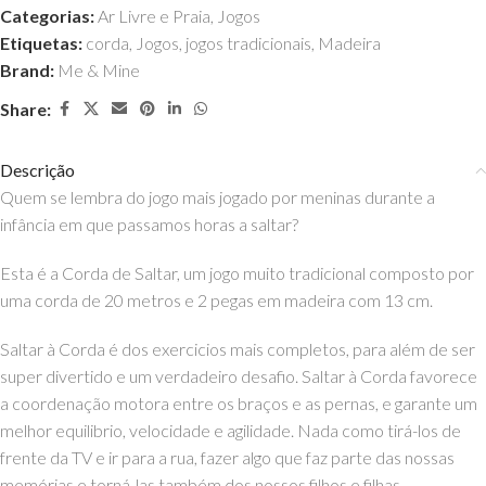
Categorias:
Ar Livre e Praia
,
Jogos
Etiquetas:
corda
,
Jogos
,
jogos tradicionais
,
Madeira
Brand:
Me & Mine
Share:
Descrição
Quem se lembra do jogo mais jogado por meninas durante a
infância em que passamos horas a saltar?
Esta é a Corda de Saltar, um jogo muito tradicional composto por
uma corda de 20 metros e 2 pegas em madeira com 13 cm.
Saltar à Corda é dos exercicios mais completos, para além de ser
super divertido e um verdadeiro desafio. Saltar à Corda favorece
a coordenação motora entre os braços e as pernas, e garante um
melhor equilibrio, velocidade e agilidade. Nada como tirá-los de
frente da TV e ir para a rua, fazer algo que faz parte das nossas
memórias e torná-las também dos nossos filhos e filhas.