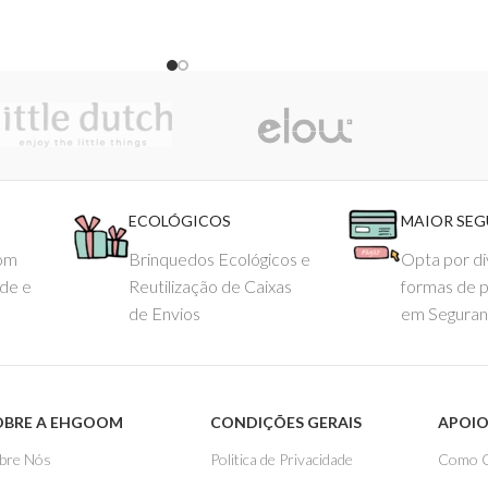
ECOLÓGICOS
MAIOR SE
com
Brinquedos Ecológicos e
Opta por di
ade e
Reutilização de Caixas
formas de 
de Envios
em Seguran
OBRE A EHGOOM
CONDIÇÕES GERAIS
APOIO
bre Nós
Politica de Privacidade
Como 