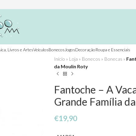
ica, Livros e Artes
Veículos
Bonecos
Jogos
Decoração
Roupa e Essenciais
Início
»
Loja
»
Bonecos
»
Bonecas
»
Fant
da Moulin Roty
Fantoche – A Vaca
Grande Família da
€
19,90