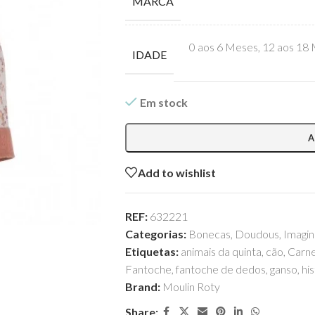
MARCA
0 aos 6 Meses
,
12 aos 18
IDADE
Em stock
A
Add to wishlist
REF:
632221
Categorias:
Bonecas
,
Doudous
,
Imagin
Etiquetas:
animais da quinta
,
cão
,
Carne
Fantoche
,
fantoche de dedos
,
ganso
,
his
Brand:
Moulin Roty
Share: