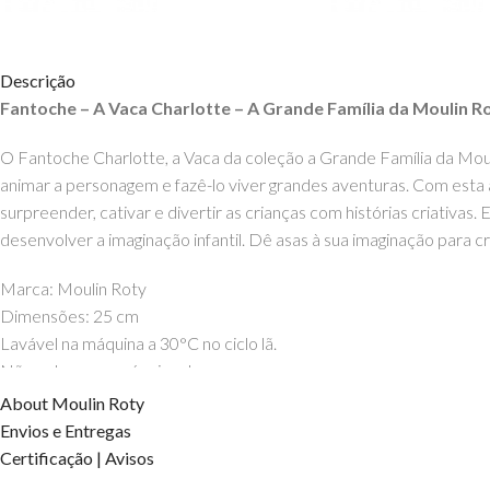
Descrição
Fantoche – A Vaca Charlotte – A Grande Família da Moulin R
O Fantoche Charlotte, a Vaca da coleção a Grande Família da Mou
animar a personagem e fazê-lo viver grandes aventuras. Com esta 
surpreender, cativar e divertir as crianças com histórias criativas.
E
desenvolver a imaginação infantil.
Dê asas à sua imaginação para cri
Marca: Moulin Roty
Dimensões: 25 cm
Lavável na máquina a 30°C no ciclo lã.
Não colocar na máquina de secar.
Idade: a partir dos 3 anos
About Moulin Roty
Moulin Roty
Envios e Entregas
Certificação | Avisos
DIREITOS DOS CONTEÚDOS ESTÃO RESERVADOS À EHGO