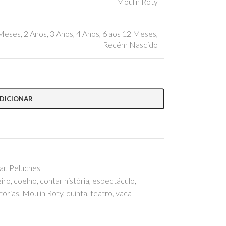
Moulin Roty
 Meses
,
2 Anos
,
3 Anos
,
4 Anos
,
6 aos 12 Meses
,
Recém Nascido
DICIONAR
ar
,
Peluches
iro
,
coelho
,
contar história
,
espectáculo
,
tórias
,
Moulin Roty
,
quinta
,
teatro
,
vaca