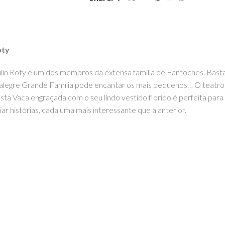
oty
lin Roty é um dos membros da extensa família de Fantoches. Basta
alegre Grande Família
pode encantar os mais pequenos…
O teatro
sta Vaca engraçada com o seu lindo vestido florido é perfeita para i
ar histórias, cada uma mais interessante que a anterior.
OM – TOYS WITH
STORIES®️