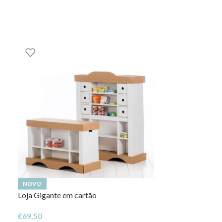
NOVO
NOVO
Loja Gigante em cartão
Forte do Faroe
€
69,50
€
25,50