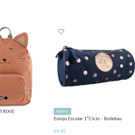
 TRIXIE
NOVO
Estojo Escolar 1ºCiclo – Bolinhas
€
9,95