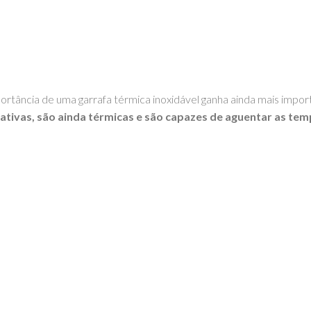
portância de uma garrafa térmica inoxidável ganha ainda mais impor
ativas, são ainda térmicas e são capazes de aguentar as temp
OM – TOYS WITH
STORIES®️