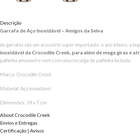
Descrição
Garrafa de Aço Inoxidável – Amigos da Selva
As garrafas são um acessório super importante, o ano inteiro, a im
inoxidável da Crocodile Creek, para além de mega giras e atr
palhinha amovível e vem com uma recarga de palhinha incluída.
Marca: Crocodile Creek
Material: Aço inoxidável
Dimensões: 19 x 7 cm
About Crocodile Creek
Idade: recomendado a partir dos 3 anos
Envios e Entregas
DIREITOS DOS CONTEÚDOS ESTÃO RESERVADOS À EHGO
Certificação | Avisos