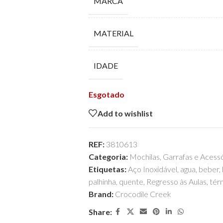
MARCA
MATERIAL
IDADE
Esgotado
Add to wishlist
REF:
3810613
Categoria:
Mochilas, Garrafas e Acess
Etiquetas:
Aço Inoxidável
,
agua
,
beber
,
palhinha
,
quente
,
Regresso às Aulas
,
tér
Brand:
Crocodile Creek
Share: