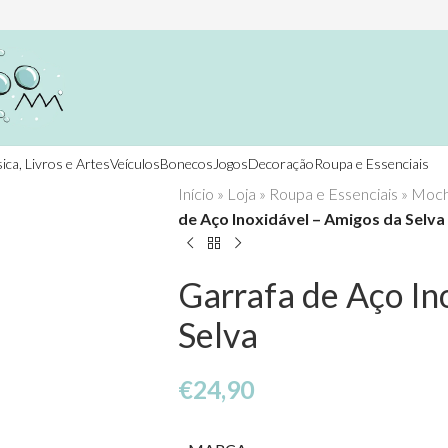
ica, Livros e Artes
Veículos
Bonecos
Jogos
Decoração
Roupa e Essenciais
Início
»
Loja
»
Roupa e Essenciais
»
Mochi
de Aço Inoxidável – Amigos da Selva
Garrafa de Aço In
Selva
€
24,90