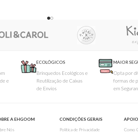
ECOLÓGICOS
MAIOR SE
com
Brinquedos Ecológicos e
Opta por di
ade e
Reutilização de Caixas
formas de 
de Envios
em Seguran
OBRE A EHGOOM
CONDIÇÕES GERAIS
APOIO
bre Nós
Politica de Privacidade
Como 