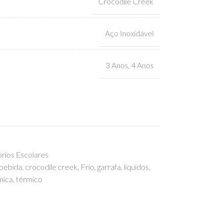
Crocodile Creek
Aço Inoxidável
3 Anos
,
4 Anos
órios Escolares
bebida
,
crocodile creek
,
Frio
,
garrafa
,
liquidos
,
mica
,
térmico