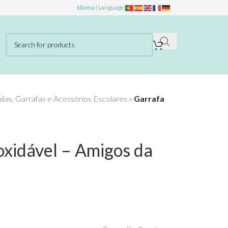
Idioma | Language:
las, Garrafas e Acessórios Escolares
»
Garrafa
oxidável – Amigos da