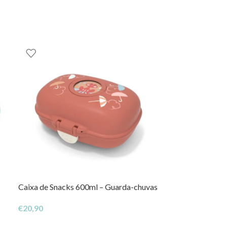
Caixa de Snacks 600ml – Guarda-chuvas
Alfabeto em Bra
€
20,90
€
125,00