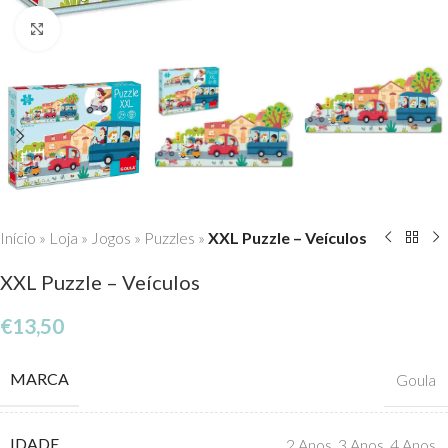
Click to enlarge
Início
»
Loja
»
Jogos
»
Puzzles
»
XXL Puzzle – Veículos
XXL Puzzle – Veículos
€
13,50
MARCA
Goula
IDADE
2 Anos
,
3 Anos
,
4 Anos