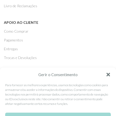
Livro de Reclamações
APOIO AO CLIENTE
Como Comprar
Pagamentos
Entregas
Trocas e Devoluções
SEGUE-NOS
Gerir o Consentimento
Facebook
Para fornecer as melhores experiências, usamos tecnologias como cookies para
armazenar e/ou aceder a informações do dispositivo. Consentir com essas
Instagram
tecnologias nos permitirá processar dados, como comportamento de navegação
ou IDs exclusivos neste site. Não consentir ou retirar o consentimento pode
Pinterest
afetar negativamante certos recursos e funções.
X