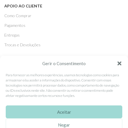
APOIO AO CLIENTE
Como Comprar
Pagamentos
Entregas
Trocas e Devoluções
SEGUE-NOS
Gerir o Consentimento
Facebook
Para fornecer as melhores experiências, usamos tecnologias como cookies para
armazenar e/ou aceder a informações do dispositivo. Consentir com essas
Instagram
tecnologias nos permitirá processar dados, como comportamento de navegação
ou IDs exclusivos neste site. Não consentir ou retirar o consentimento pode
Pinterest
afetar negativamante certos recursos e funções.
X
Linkedin
Aceitar
Negar