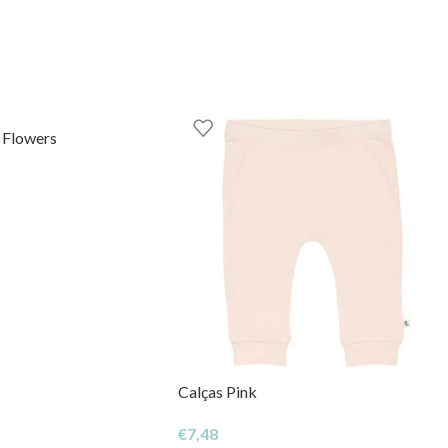
k Flowers
Calças Pink
€
7,48