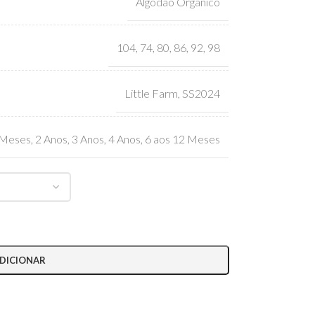
Algodão Orgânico
104
,
74
,
80
,
86
,
92
,
98
Little Farm
,
SS2024
 Meses
,
2 Anos
,
3 Anos
,
4 Anos
,
6 aos 12 Meses
DICIONAR