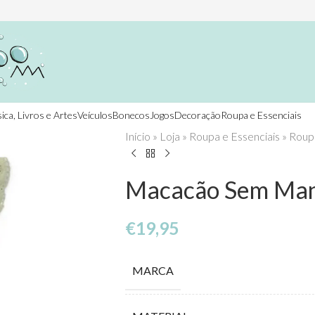
ica, Livros e Artes
Veículos
Bonecos
Jogos
Decoração
Roupa e Essenciais
Início
»
Loja
»
Roupa e Essenciais
»
Roup
Macacão Sem Man
€
19,95
MARCA