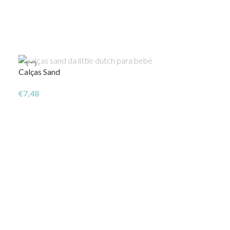
Calças Sand
€
7,48
Calças Olive
€
7,48