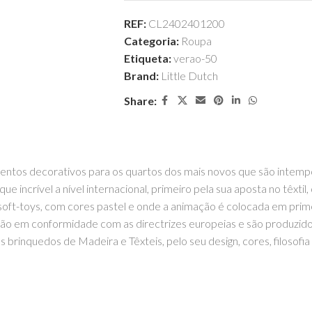
REF:
CL2402401200
Categoria:
Roupa
Etiqueta:
verao-50
Brand:
Little Dutch
Share:
ntos decorativos para os quartos dos mais novos que são intempor
incrível a nível internacional, primeiro pela sua aposta no têxtil,
oft-toys, com cores pastel e onde a animação é colocada em prime
tão em conformidade com as directrizes europeias e são produzid
 brinquedos de Madeira e Têxteis, pelo seu design, cores, filosofia