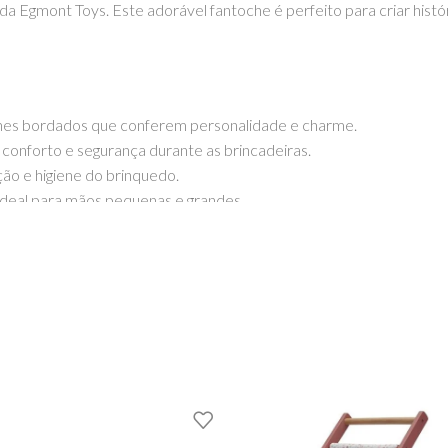
da Egmont Toys. Este adorável fantoche é perfeito para criar hist
hes bordados que conferem personalidade e charme.
conforto e segurança durante as brincadeiras.
ão e higiene do brinquedo.
deal para mãos pequenas e grandes.
o o desenvolvimento da criatividade e habilidades de comunicaç
envolver a linguagem e fortalecer os laços entre pais e filhos atra
a
EhGoom
, com entrega rápida para todo o país.