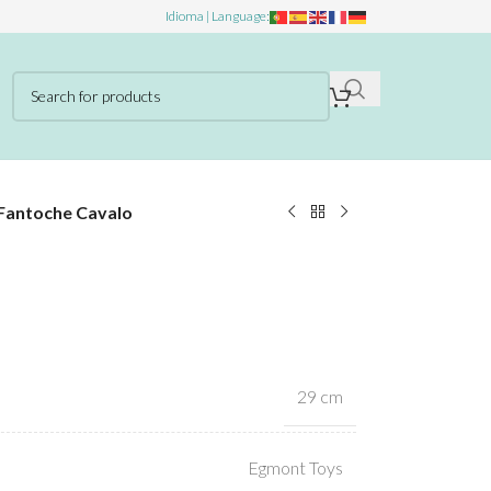
Idioma | Language:
Fantoche Cavalo
29 cm
Egmont Toys