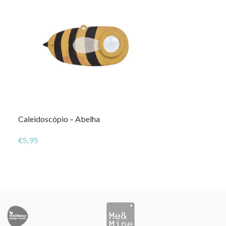
Caleidoscópio – Abelha
NOVO
Loja Gigante e
€
5,95
€
69,50