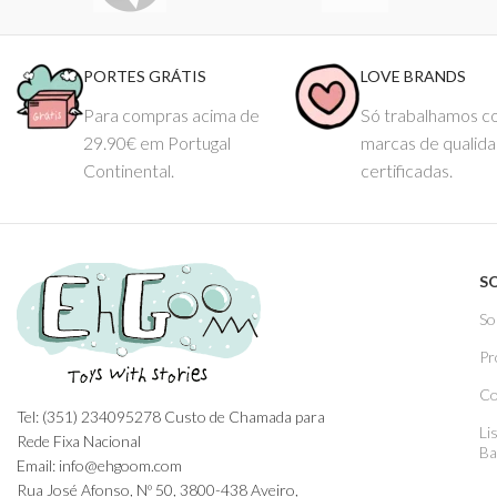
PORTES GRÁTIS
LOVE BRANDS
Para compras acima de
Só trabalhamos 
29.90€ em Portugal
marcas de qualid
Continental.
certificadas.
S
So
Pr
Co
Tel: (351) 234095278 Custo de Chamada para
Li
Rede Fixa Nacional
Ba
Email: info@ehgoom.com
Rua José Afonso, Nº 50, 3800-438 Aveiro,