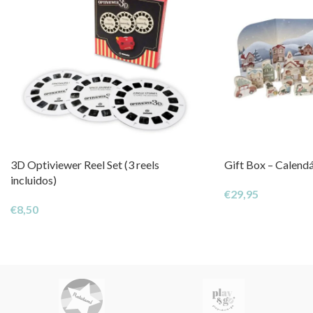
3D Optiviewer Reel Set (3 reels
Gift Box – Calend
incluidos)
€
29,95
€
8,50