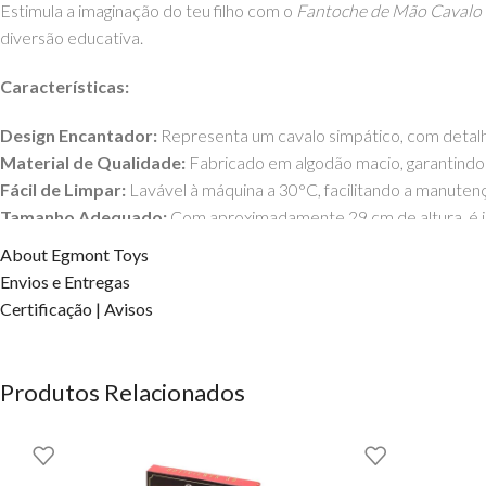
Estimula a imaginação do teu filho com o
Fantoche de Mão Cavalo
diversão educativa.
Características:
Design Encantador:
Representa um cavalo simpático, com detal
Material de Qualidade:
Fabricado em algodão macio, garantindo 
Fácil de Limpar:
Lavável à máquina a 30°C, facilitando a manutenç
Tamanho Adequado:
Com aproximadamente 29 cm de altura, é i
Idade Recomendada:
Adequado para todas as idades, promovend
About Egmont Toys
Este fantoche é uma excelente ferramenta para contar histórias, des
Envios e Entregas
Certificação | Avisos
Disponibilidade:
Podes comprar o
Fantoche de Mão Cavalo
da Egmont Toys aqui n
Produtos Relacionados