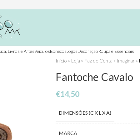
ica, Livros e Artes
Veículos
Bonecos
Jogos
Decoração
Roupa e Essenciais
Início
»
Loja
»
Faz de Conta
»
Imaginar
»
Fantoche Cavalo
€
14,50
DIMENSÕES (C X L X A)
MARCA