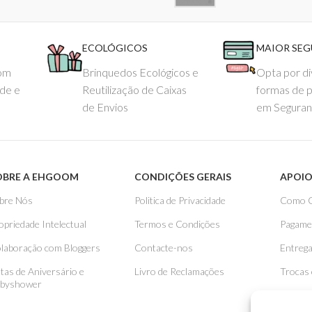
ECOLÓGICOS
MAIOR SE
com
Brinquedos Ecológicos e
Opta por di
ade e
Reutilização de Caixas
formas de 
de Envios
em Seguran
OBRE A EHGOOM
CONDIÇÕES GERAIS
APOIO
bre Nós
Politica de Privacidade
Como 
opriedade Intelectual
Termos e Condições
Pagame
laboração com Bloggers
Contacte-nos
Entreg
stas de Aniversário e
Livro de Reclamações
Trocas
byshower