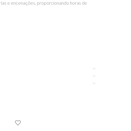
órias e encenações, proporcionando horas de
ão.
vés de brincadeiras interativas.