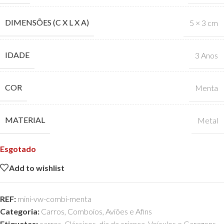
DIMENSÕES (C X L X A)
5 × 3 cm
IDADE
3 Anos
COR
Menta
MATERIAL
Metal
Esgotado
Add to wishlist
REF:
mini-vw-combi-menta
Categoria:
Carros, Comboios, Aviões e Afins
Etiquetas:
carros
,
Clássicos
,
dia da criança
,
Veículos e Garagens