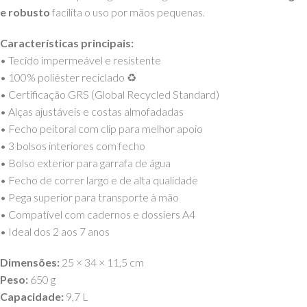
e robusto
facilita o uso por mãos pequenas.
Características principais:
• Tecido impermeável e resistente
• 100% poliéster reciclado ♻️
• Certificação GRS (Global Recycled Standard)
• Alças ajustáveis e costas almofadadas
• Fecho peitoral com clip para melhor apoio
• 3 bolsos interiores com fecho
• Bolso exterior para garrafa de água
• Fecho de correr largo e de alta qualidade
• Pega superior para transporte à mão
• Compatível com cadernos e dossiers A4
• Ideal dos 2 aos 7 anos
Dimensões:
25 × 34 × 11,5 cm
Peso:
650 g
Capacidade:
9,7 L