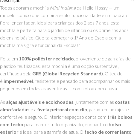
Descrição
Todos adoram a mochila
Mini Indiana
da Hello Hossy — um
modelo icónico que combina estilo, funcionalidade e um padrão
floral encantador. Ideal para crianças dos 2 aos 7 anos, esta
mochila é perfeita para o jardim de infância ou os primeiros anos
do ensino básico. Que tal começar o 1º Ano de Escola com a
mochila mais gira e funcional da Escola!?
Feita em
100% poliéster reciclado
, proveniente de garrafas de
plástico reutilizadas, esta mochila é uma opção sustentável,
certificada pela
GRS (Global Recycled Standard)
. O tecido
é
impermeável
, resistente e pensado para acompanhar os mais
pequenos em todas as aventuras — com sol ou com chuva.
As
alças ajustáveis e acolchoadas
, juntamente com as
costas
almofadadas
e a
fivela peitoral com clip
, garantem um ajuste
confortável e seguro. O interior espaçoso conta com
três bolsos
com fecho
para manter tudo organizado, enquanto o
bolso
exterior
é ideal para a garrafa de água. O
fecho de correr largo