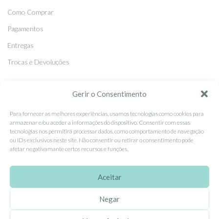
Como Comprar
Pagamentos
Entregas
Trocas e Devoluções
SEGUE-NOS
Gerir o Consentimento
Facebook
Para fornecer as melhores experiências, usamos tecnologias como cookies para
armazenar e/ou aceder a informações do dispositivo. Consentir com essas
Instagram
tecnologias nos permitirá processar dados, como comportamento de navegação
ou IDs exclusivos neste site. Não consentir ou retirar o consentimento pode
Pinterest
afetar negativamante certos recursos e funções.
X
Linkedin
Aceitar
Negar
EhGoom
2026 Criado por
Dumbanengue, Lda
.