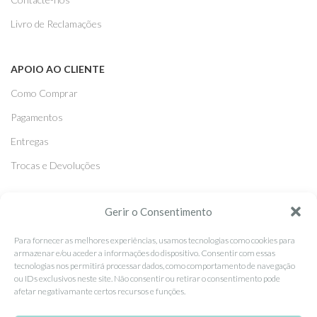
Livro de Reclamações
APOIO AO CLIENTE
Como Comprar
Pagamentos
Entregas
Trocas e Devoluções
SEGUE-NOS
Gerir o Consentimento
Facebook
Para fornecer as melhores experiências, usamos tecnologias como cookies para
armazenar e/ou aceder a informações do dispositivo. Consentir com essas
Instagram
tecnologias nos permitirá processar dados, como comportamento de navegação
ou IDs exclusivos neste site. Não consentir ou retirar o consentimento pode
Pinterest
afetar negativamante certos recursos e funções.
X