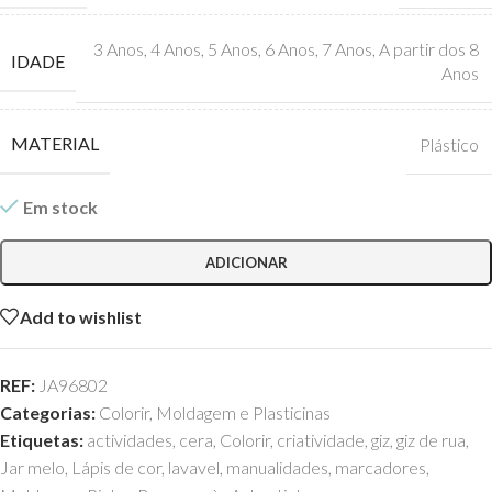
3 Anos
,
4 Anos
,
5 Anos
,
6 Anos
,
7 Anos
,
A partir dos 8
IDADE
Anos
MATERIAL
Plástico
Em stock
ADICIONAR
Add to wishlist
REF:
JA96802
Categorias:
Colorir
,
Moldagem e Plasticinas
Etiquetas:
actividades
,
cera
,
Colorir
,
criatividade
,
giz
,
giz de rua
,
Jar melo
,
Lápis de cor
,
lavavel
,
manualidades
,
marcadores
,