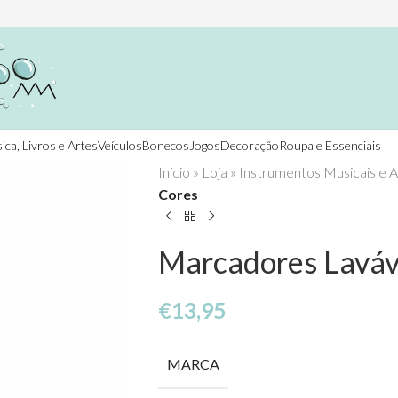
ica, Livros e Artes
Veículos
Bonecos
Jogos
Decoração
Roupa e Essenciais
Início
»
Loja
»
Instrumentos Musicais e A
Cores
Marcadores Laváve
€
13,95
MARCA