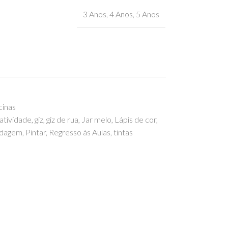
3 Anos
,
4 Anos
,
5 Anos
cinas
iatividade
,
giz
,
giz de rua
,
Jar melo
,
Lápis de cor
,
dagem
,
Pintar
,
Regresso às Aulas
,
tintas