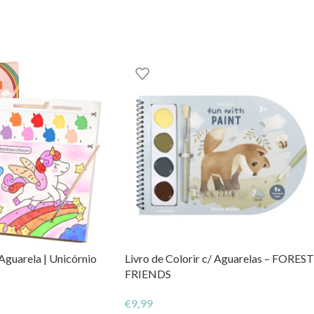
GOOM – TOYS WITH STORIES®️
Aguarela | Unicórnio
Livro de Colorir c/ Aguarelas – FOREST
FRIENDS
€
9,99