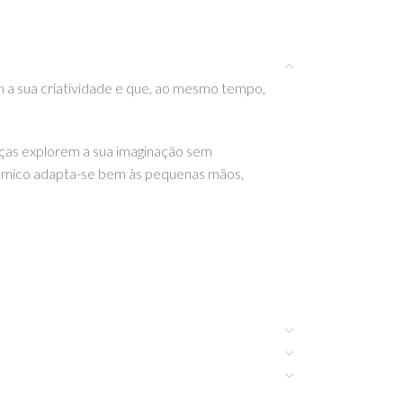
 a sua criatividade e que, ao mesmo tempo,
anças explorem a sua imaginação sem
gonómico adapta-se bem às pequenas mãos,
 outros artigos incríveis da Jar Melo aqui na