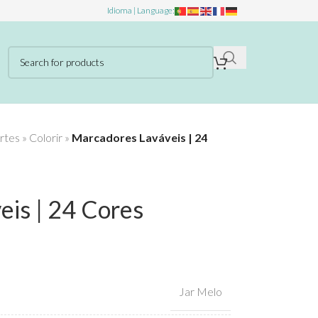
Idioma | Language:
rtes
»
Colorir
»
Marcadores Laváveis | 24
is | 24 Cores
Jar Melo