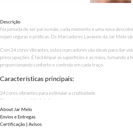
Descrição
Na jornada de ser pai ou mãe, cada momento é uma nova descober
sejam seguras e práticas. Os Marcadores Laváveis da Jar Melo são
Com 24 cores vibrantes, estes marcadores são ideais para dar vid
preocupações. É fácil limpar as superfícies e as mãos, tornando 
proporcionando conforto e controlo em cada traço.
Características principais:
24 cores vibrantes para estimular a criatividade.
Fórmula lavável, fácil de limpar.
Design ergonómico para um manuseio confortável.
About Jar Melo
Seguros para crianças, ideais para todas as idades.
Envios e Entregas
Deixa a arte fluir e cria memórias inesquecíveis com os teus filho
Certificação | Avisos
EhGoom.