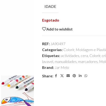
IDADE
Esgotado
Add to wishlist
REF:
JA90497
Categorias:
Colorir
,
Moldagem e Plasti
Etiquetas:
actividades
,
cera
,
Colorir
,
cr
lavavel
,
manualidades
,
marcadores
,
Mol
Brand:
Jar Melo
Share: