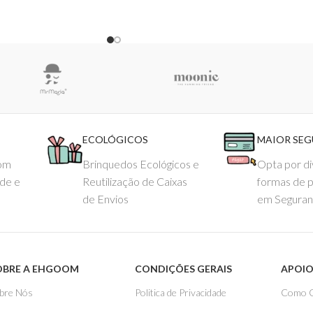
ECOLÓGICOS
MAIOR SE
com
Brinquedos Ecológicos e
Opta por di
ade e
Reutilização de Caixas
formas de 
de Envios
em Seguran
OBRE A EHGOOM
CONDIÇÕES GERAIS
APOIO
bre Nós
Politica de Privacidade
Como 