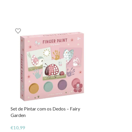
Set de Pintar com os Dedos – Fairy
Kit de Criativi
Garden
€
22,50
€
10,99