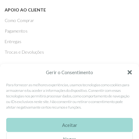
APOIO AO CLIENTE
Como Comprar
Pagamentos
Entregas
Trocas e Devoluções
SEGUE-NOS
Gerir o Consentimento
Facebook
Para fornecer as melhores experiências, usamos tecnologias como cookies para
armazenar e/ou aceder a informações do dispositivo. Consentir com essas
Instagram
tecnologias nos permitirá processar dados, como comportamento de navegação
ou IDs exclusivos neste site. Não consentir ou retirar o consentimento pode
Pinterest
afetar negativamante certos recursos e funções.
X
Linkedin
Aceitar
Negar