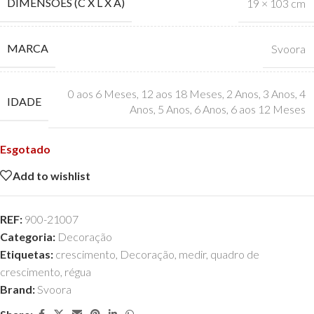
DIMENSÕES (C X L X A)
19 × 103 cm
MARCA
Svoora
0 aos 6 Meses
,
12 aos 18 Meses
,
2 Anos
,
3 Anos
,
4
IDADE
Anos
,
5 Anos
,
6 Anos
,
6 aos 12 Meses
Esgotado
Add to wishlist
REF:
900-21007
Categoria:
Decoração
Etiquetas:
crescimento
,
Decoração
,
medir
,
quadro de
crescimento
,
régua
Brand:
Svoora