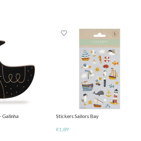
m momento de brincadeira criativa em casa!
– Galinha
Stickers Sailors Bay
€
1,89