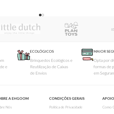
ECOLÓGICOS
MAIOR SE
com
Brinquedos Ecológicos e
Opta por di
ade e
Reutilização de Caixas
formas de 
de Envios
em Seguran
OBRE A EHGOOM
CONDIÇÕES GERAIS
APOIO
bre Nós
Politica de Privacidade
Como 