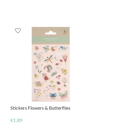
Stickers Flowers & Butterflies
NOVO
Loja Gigante e
€
1,89
€
69,50