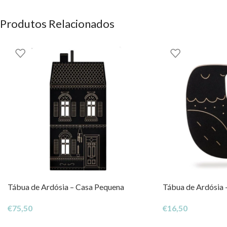
Material: Papel
Produtos Relacionados
Idade recomendada: A partir dos 3 anos
Perfeita para oferecer, levar em viagens ou simplesmente para u
Tábua de Ardósia – Casa Pequena
Tábua de Ardósia 
€
75,50
€
16,50