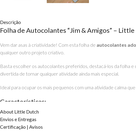
Descrição
Folha de Autocolantes “Jim & Amigos” – Little
Vem dar asas à criatividade! Com esta folha de
autocolantes ado
qualquer outro projeto criativo.
Basta escolher os autocolantes preferidos, destacá-los da folha e 
divertida de tornar qualquer atividade ainda mais especial.
Ideal para ocupar os mais pequenos com uma atividade calma qu
Características:
About Little Dutch
1 folha com autocolantes temáticos “Jim & Amigos”
Envios e Entregas
Certificação | Avisos
Tamanho da folha: 10,2 x 0,2 cm