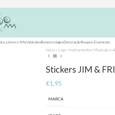
ica, Livros e Artes
Veículos
Bonecos
Jogos
Decoração
Roupa e Essenciais
Início
»
Loja
»
Instrumentos Musicais e A
Stickers JIM & F
€
1,95
MARCA