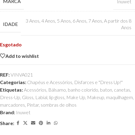
MARCA
Inuwet
3 Anos
,
4 Anos
,
5 Anos
,
6 Anos
,
7 Anos
,
A partir dos 8
IDADE
Anos
Esgotado
Add to wishlist
REF:
VINVA021
Categorias:
Chapéus e Acessórios
,
Disfarces e "Dress Up!"
Etiquetas:
Acessórios
,
Bálsamo
,
banho colorido
,
baton
,
canetas
,
Dress-Up
,
Gloss
,
Labial
,
lip gloss
,
Make Up
,
Makeup
,
maquilhagem
,
marcadores
,
Pintar
,
sombras de olhos
Brand:
Inuwet
Share: