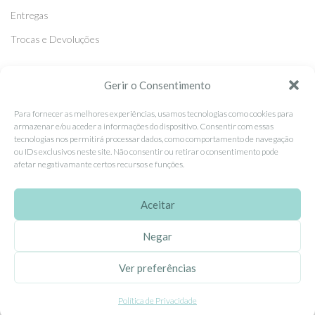
Entregas
Trocas e Devoluções
SEGUE-NOS
Gerir o Consentimento
Facebook
Para fornecer as melhores experiências, usamos tecnologias como cookies para
armazenar e/ou aceder a informações do dispositivo. Consentir com essas
Instagram
tecnologias nos permitirá processar dados, como comportamento de navegação
ou IDs exclusivos neste site. Não consentir ou retirar o consentimento pode
Pinterest
afetar negativamante certos recursos e funções.
X
Linkedin
Aceitar
Negar
EhGoom
2026 Criado por
Dumbanengue, Lda
.
Ver preferências
Política de Privacidade
Este site utiliza cookies para permitir uma melhor