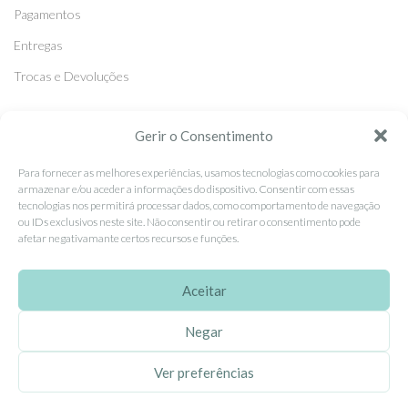
Pagamentos
Entregas
Trocas e Devoluções
SEGUE-NOS
Gerir o Consentimento
Facebook
Para fornecer as melhores experiências, usamos tecnologias como cookies para
armazenar e/ou aceder a informações do dispositivo. Consentir com essas
Instagram
tecnologias nos permitirá processar dados, como comportamento de navegação
ou IDs exclusivos neste site. Não consentir ou retirar o consentimento pode
Pinterest
afetar negativamante certos recursos e funções.
X
Linkedin
Aceitar
Negar
EhGoom
2026 Criado por
Dumbanengue, Lda
.
Ver preferências