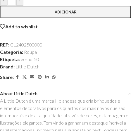
ADICIONAR
Add to wishlist
REF:
CL2402500000
Categoria:
Roupa
Etiqueta:
verao-50
Brand:
Little Dutch
Share:
About Little Dutch
A Little Dutch é uma marca Holandesa que cria brinquedos e
elementos decorativos para os quartos dos mais novos que são
intemporais e de alta qualidade, através de cores, estampagem e
ilustrações elegantes. Tem vindo a ganhar um destaque incrível a
nível internacional, primeiro pela sua aposta no têxtil, onde já tem