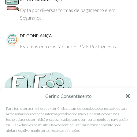
Opta por diversas formas de pagamento e em
Segurança.
DE CONFIANÇA
Estamos entre as Melhores PME Portuguesas
Gerir o Consentimento
Para fornecer as melhores experiências, usamos tecnologias como cookies para
armazenar e/ou aceder a informações do dispositivo. Consentir com essas
Tel: (351) 234095278 Custo de Chamada para Rede Fixa Nacional
tecnologias nos permitirá processar dados, como comportamento de navegação
Email: info@ehgoom.com
ou IDs exclusivos neste site. Não consentir ou retirar o consentimento pode
Rua José Afonso, Nº 50, 3800-438 Aveiro, Portugal
afetar negativamante certos recursos e funções.