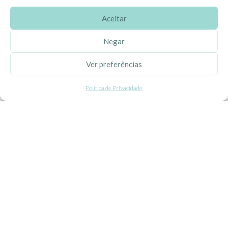
Aceitar
SOBRE A EHGOOM
Negar
Sobre Nós
Ver preferências
Propriedade Intelectual
Política de Privacidade
Colaboração com Bloggers
Listas de Aniversário e Babyshower
CONDIÇÕES GERAIS
Politica de Privacidade
Termos e Condições
Contacte-nos
Livro de Reclamações