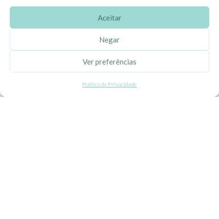
Aceitar
SOBRE A EHGOOM
Negar
Sobre Nós
Ver preferências
Propriedade Intelectual
Política de Privacidade
Colaboração com Bloggers
Listas de Aniversário e Babyshower
CONDIÇÕES GERAIS
Politica de Privacidade
Termos e Condições
Contacte-nos
Livro de Reclamações