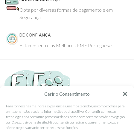
Opta por diversas formas de pagamento e em
Segurança.
DE CONFIANÇA
Estamos entre as Melhores PME Portuguesas
Gerir o Consentimento
Para fornecer as melhores experiências, usamos tecnologias como cookies para
armazenar e/ou aceder a informações do dispositivo. Consentir com essas
Tel: (351) 234095278 Custo de Chamada para Rede Fixa Nacional
tecnologias nos permitirá processar dados, como comportamento de navegação
Email: info@ehgoom.com
ou IDs exclusivos neste site. Não consentir ou retirar o consentimento pode
Rua José Afonso, Nº 50, 3800-438 Aveiro, Portugal
afetar negativamante certos recursos e funções.