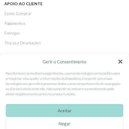
APOIO AO CLIENTE
Como Comprar
Pagamentos
Entregas
Trocas e Devoluções
SEGUE-NOS
Gerir o Consentimento
Facebook
Para fornecer as melhores experiências, usamos tecnologias como cookies para
armazenar e/ou aceder a informações do dispositivo. Consentir com essas
Instagram
tecnologias nos permitirá processar dados, como comportamento de navegação
ou IDs exclusivos neste site. Não consentir ou retirar o consentimento pode
Pinterest
afetar negativamante certos recursos e funções.
X
Linkedin
Aceitar
Negar
EhGoom
2026 Criado por
Dumbanengue, Lda
.