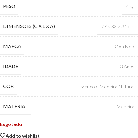
PESO
4 kg
DIMENSÕES (C X L X A)
77 × 33 × 31 cm
MARCA
Ooh Noo
IDADE
3 Anos
COR
Branco e Madeira Natural
MATERIAL
Madeira
Esgotado
Add to wishlist