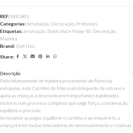
REF:
WB1801
Categorias:
Arrumação
,
Decoração
,
Profissões
Etiquetas:
arrumação
,
Bebé
,
black-friday-50
,
Decoração
,
Madeira
Brand:
Ooh Noo
Share:
Descrição
Feito inteiramente de madeira proveniente de florestas
europeias, este Carrinho de Mão é um brinquedo da ooh noo e
ajuda as crianças a desenvolverem importantes habilidades
motoras num processo complexo que exige força, coordenação,
equilíbrio e precisão.
Ao levantar as pegas, equilibrar o carrinho e ao empurrá-lo, a
criança irá ter muitas brincadeiras de desenvolvimento e criativas.