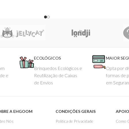
ECOLÓGICOS
MAIOR SE
com
Brinquedos Ecológicos e
Opta por di
ade e
Reutilização de Caixas
formas de 
de Envios
em Seguran
OBRE A EHGOOM
CONDIÇÕES GERAIS
APOIO
bre Nós
Politica de Privacidade
Como 