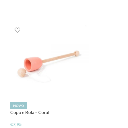
NOVO
NOVO
Copo e Bola – Coral
Arco-Iris de Ma
€
7,95
€
24,95