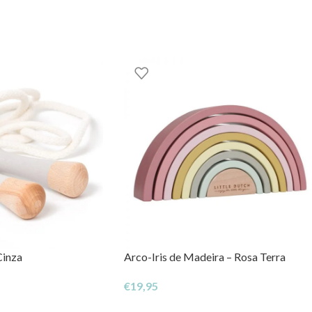
GOOM – TOYS WITH STORIES®️
Cinza
Arco-Iris de Madeira – Rosa Terra
€
19,95