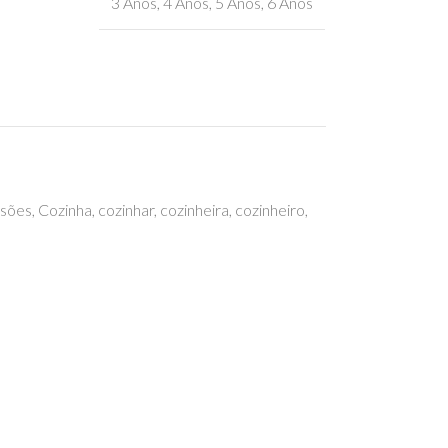
3 Anos
,
4 Anos
,
5 Anos
,
6 Anos
ssões
,
Cozinha
,
cozinhar
,
cozinheira
,
cozinheiro
,