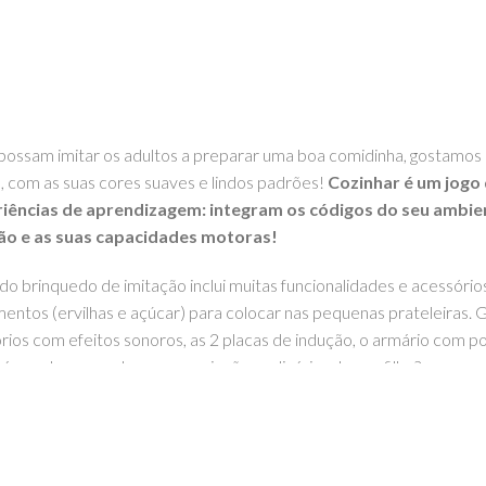
possam imitar os adultos a preparar uma boa comidinha, gostamos q
, com as suas cores suaves e lindos padrões!
Cozinhar é um jogo 
eriências de aprendizagem: integram os códigos do seu amb
ão e as suas capacidades motoras!
ndo brinquedo de imitação inclui muitas funcionalidades e acessóri
limentos (ervilhas e açúcar) para colocar nas pequenas prateleiras. 
ios com efeitos sonoros, as 2 placas de indução, o armário com por
á pronto para saborear as criações culinárias do seu filho?
iais controlados