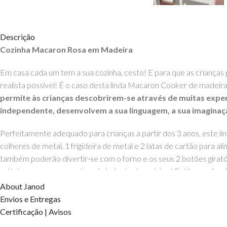
Descrição
Cozinha Macaron Rosa em Madeira
Em casa cada um tem a sua cozinha, cesto! E para que as crianças 
realista possível! É o caso desta linda Macaron Cooker de madeira
permite às crianças descobrirem-se através de muitas exp
independente, desenvolvem a sua linguagem, a sua imaginaç
Perfeitamente adequado para crianças a partir dos 3 anos, este li
colheres de metal, 1 frigideira de metal e 2 latas de cartão para a
também poderão divertir-se com o forno e os seus 2 botões giratór
relógio para ver a cozedura do bolo de chocolate. ! Então, você est
About Janod
Altura da bancada: 50 cm
Envios e Entregas
Este produto é feito de material certificado FSC® e outros mater
Certificação | Avisos
Dimensões 53 x 30 x 78 cm