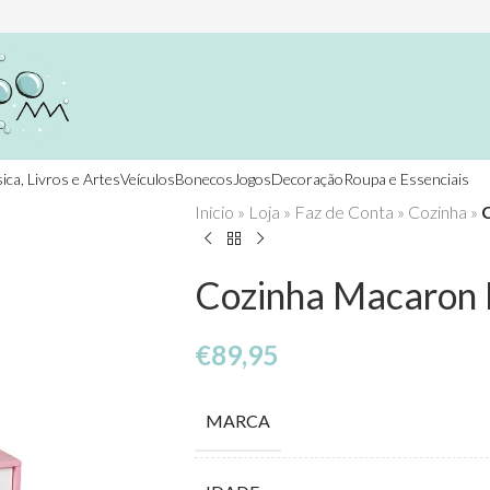
ica, Livros e Artes
Veículos
Bonecos
Jogos
Decoração
Roupa e Essenciais
Início
»
Loja
»
Faz de Conta
»
Cozinha
»
Cozinha Macaron 
€
89,95
MARCA