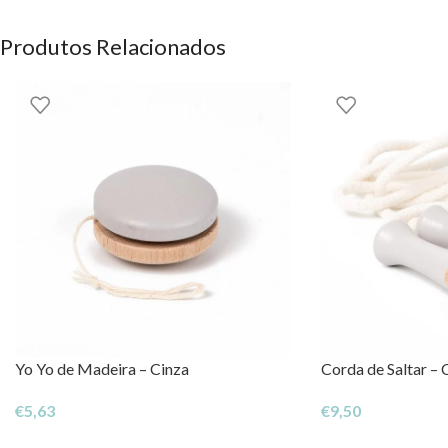
Materiais: madeira, aço inoxidável
Janod
Produtos Relacionados
OS DIREITOS DOS CONTEÚDOS ESTÃO RESERVADOS À EH
Yo Yo de Madeira – Cinza
Corda de Saltar – 
€
5,63
€
9,50