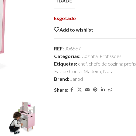
IDADE
Esgotado
Add to wishlist
REF:
J06567
Categorias:
Cozinha
,
Profissões
Etiquetas:
chef
,
chefe de cozinha profi
Faz de Conta
,
Madeira
,
Natal
Brand:
Janod
Share: