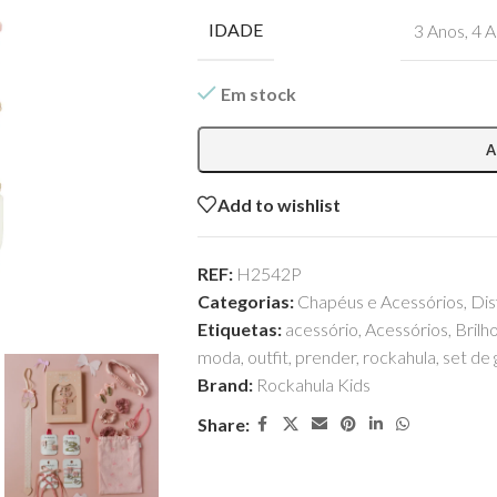
IDADE
3 Anos
,
4 A
Em stock
A
Add to wishlist
REF:
H2542P
Categorias:
Chapéus e Acessórios
,
Dis
Etiquetas:
acessório
,
Acessórios
,
Brilh
moda
,
outfit
,
prender
,
rockahula
,
set de
Brand:
Rockahula Kids
Share: