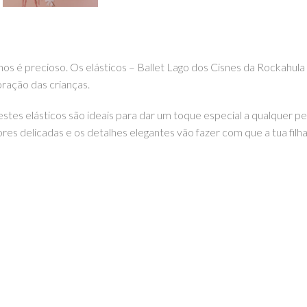
precioso. Os elásticos – Ballet Lago dos Cisnes da Rockahula K
oração das crianças.
stes elásticos são ideais para dar um toque especial a qualquer p
es delicadas e os detalhes elegantes vão fazer com que a tua filha
kahula Kids. Podes encontrar este e outros artigos incríveis da R