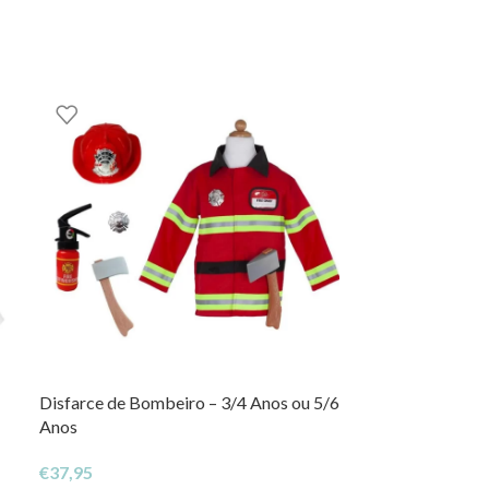
Disfarce de Bombeiro – 3/4 Anos ou 5/6
NOVO
Anos
Capa Coelhinho
€
37,95
€
39,95