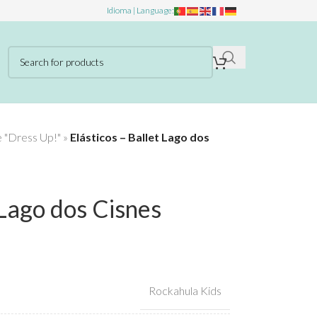
Idioma | Language:
e "Dress Up!"
»
Elásticos – Ballet Lago dos
 Lago dos Cisnes
Rockahula Kids