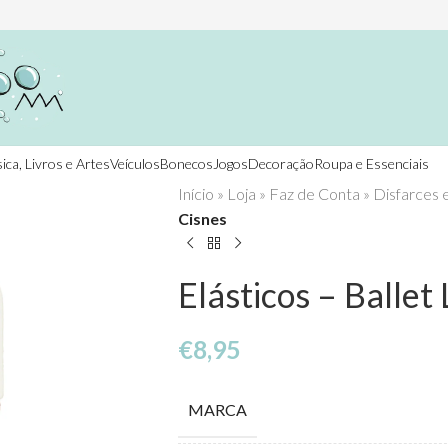
ica, Livros e Artes
Veículos
Bonecos
Jogos
Decoração
Roupa e Essenciais
Início
»
Loja
»
Faz de Conta
»
Disfarces 
Cisnes
Elásticos – Ballet
€
8,95
MARCA