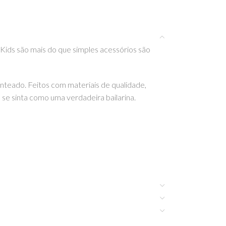
ids são mais do que simples acessórios são
enteado. Feitos com materiais de qualidade,
 se sinta como uma verdadeira bailarina.
ockahula Kids aqui na EhGoom.