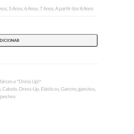
nos
,
5 Anos
,
6 Anos
,
7 Anos
,
A partir dos 8 Anos
DICIONAR
farces e "Dress Up!"
o
,
Cabelo
,
Dress-Up
,
Elásticos
,
Gancho
,
ganchos
,
 ganchos