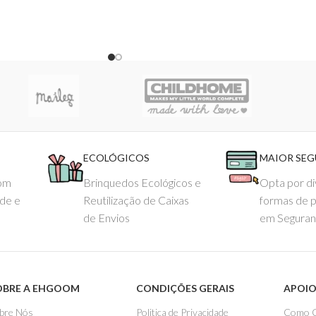
ECOLÓGICOS
MAIOR SE
com
Brinquedos Ecológicos e
Opta por di
ade e
Reutilização de Caixas
formas de 
de Envios
em Seguran
OBRE A EHGOOM
CONDIÇÕES GERAIS
APOIO
bre Nós
Politica de Privacidade
Como 