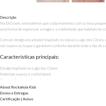
Descrição
Na EhGoom, entendemos que cada momento com os teus pequenos é 
uma forma de expressar a magia e a criatividade que habitam no c
Com um design encantador inspirado no clássico Lago dos Cisnes, e
são suaves ao toque e garantem conforto durante todo o dia. As cor
Características principais:
Design inspirado no Lago dos Cisnes
Materiais suaves e confortáveis
Cores delicadas e elegantes
Ideal para penteados criativos
About Rockahula Kids
Transforma cada dia numa aventura mágica com os elásticos da Roc
Envios e Entregas
Certificação | Avisos
Rockahula Kids