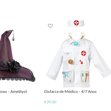
OM – TOYS WITH
STORIES®️
Roxo – Amethyst
Disfarce de Médico – 4/7 Anos
€
39,00