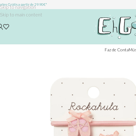
rtes Grátis a partir de 29.90€*
Skip to navigation
Skip to main content
Faz de Conta
Mús