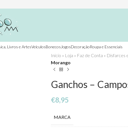
ica, Livros e Artes
Veículos
Bonecos
Jogos
Decoração
Roupa e Essenciais
Início
»
Loja
»
Faz de Conta
»
Disfarces 
Morango
Ganchos – Campo
€
8,95
MARCA