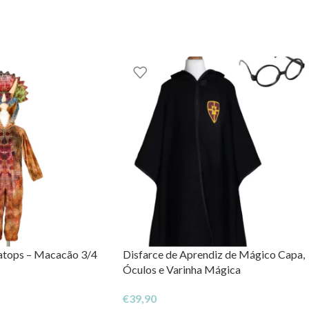
OM – TOYS WITH
STORIES®️
atops – Macacão 3/4
Disfarce de Aprendiz de Mágico Capa,
Óculos e Varinha Mágica
€
39,90