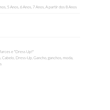
nos
,
5 Anos
,
6 Anos
,
7 Anos
,
A partir dos 8 Anos
farces e "Dress Up!"
o
,
Cabelo
,
Dress-Up
,
Gancho
,
ganchos
,
moda
,
s