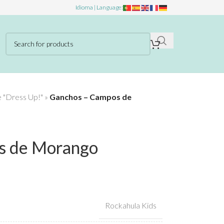
Idioma | Language:
e "Dress Up!"
»
Ganchos – Campos de
s de Morango
Rockahula Kids