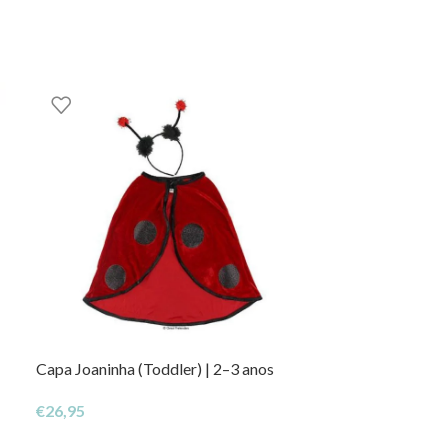
Capa Joaninha (Toddler) | 2–3 anos
Disfarce de Joa
Bandolete
€
26,95
€
42,95