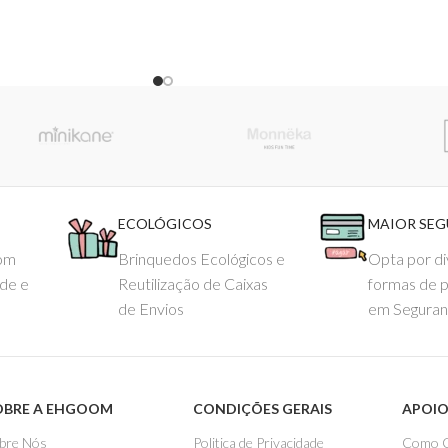
ECOLÓGICOS
MAIOR SE
com
Brinquedos Ecológicos e
Opta por di
ade e
Reutilização de Caixas
formas de 
de Envios
em Seguran
OBRE A EHGOOM
CONDIÇÕES GERAIS
APOIO
bre Nós
Politica de Privacidade
Como 