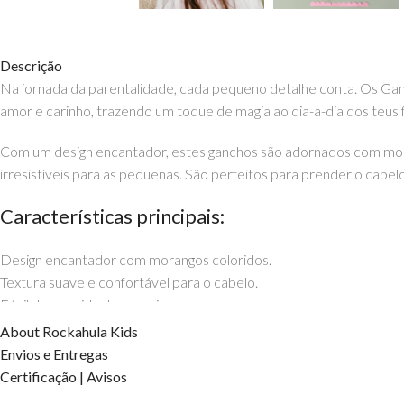
Descrição
Na jornada da parentalidade, cada pequeno detalhe conta. Os Ga
amor e carinho, trazendo um toque de magia ao dia-a-dia dos teus f
Com um design encantador, estes ganchos são adornados com moran
irresistíveis para as pequenas. São perfeitos para prender o cabe
Características principais:
Design encantador com morangos coloridos.
Textura suave e confortável para o cabelo.
Fácil de usar, ideal para crianças.
Com os Ganchos Campos de Morango, cada dia é uma nova aventura r
About Rockahula Kids
Envios e Entregas
Rockahula Kids
Certificação | Avisos