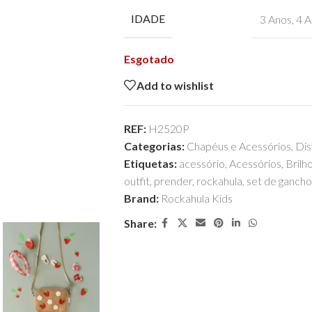
IDADE
3 Anos
,
4 A
Esgotado
Add to wishlist
REF:
H2520P
Categorias:
Chapéus e Acessórios
,
Dis
Etiquetas:
acessório
,
Acessórios
,
Brilh
outfit
,
prender
,
rockahula
,
set de gancho
Brand:
Rockahula Kids
Share: