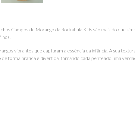
nchos Campos de Morango da Rockahula Kids são mais do que simp
ilhos.
gos vibrantes que capturam a essência da infância. A sua textur
lo de forma prática e divertida, tornando cada penteado uma verdad
epleta de estilo e alegria. Podes encontrar este e outros artigo