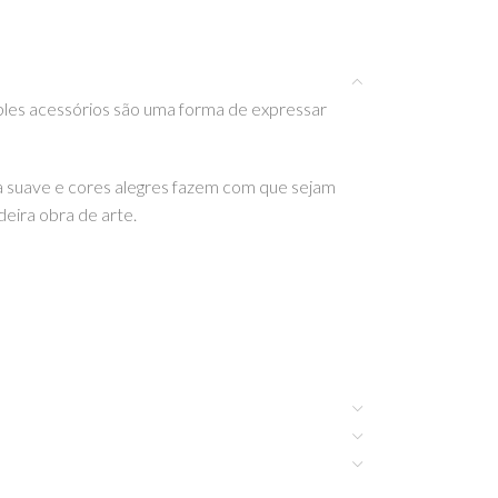
les acessórios são uma forma de expressar
a suave e cores alegres fazem com que sejam
eira obra de arte.
s incríveis da Rockahula Kids aqui na EhGoom.