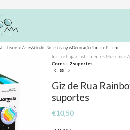
ica, Livros e Artes
Veículos
Bonecos
Jogos
Decoração
Roupa e Essenciais
Início
»
Loja
»
Instrumentos Musicais e A
Cores + 2 suportes
Giz de Rua Rainb
suportes
€
10,50