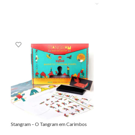
Stangram – O Tangram em Carimbos
Lápis de Colorir