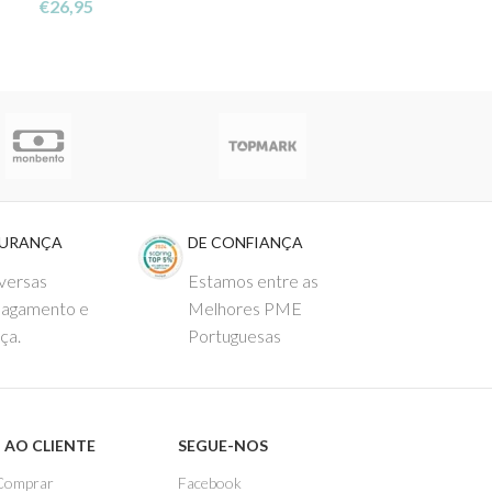
€
26,95
€
4,99
GURANÇA
DE CONFIANÇA
versas
Estamos entre as
pagamento e
Melhores PME
ça.
Portuguesas
 AO CLIENTE
SEGUE-NOS
Comprar
Facebook