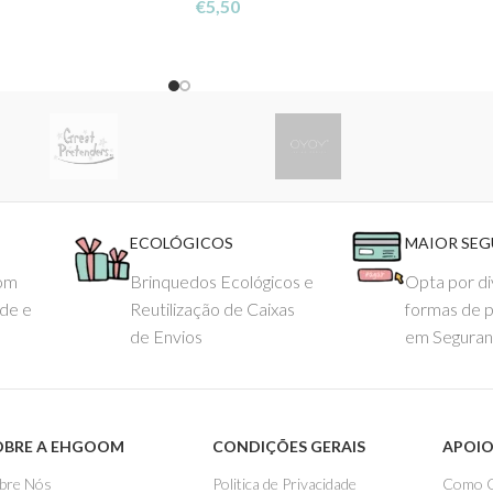
€
5,50
ECOLÓGICOS
MAIOR SE
com
Brinquedos Ecológicos e
Opta por di
ade e
Reutilização de Caixas
formas de 
de Envios
em Seguran
OBRE A EHGOOM
CONDIÇÕES GERAIS
APOIO
bre Nós
Politica de Privacidade
Como 