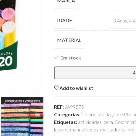
MARCA
IDADE
3 Anos
,
4 A
MATERIAL
Em stock
A
Add to wishlist
REF:
JA99575
Categorias:
Colorir
,
Moldagem e Plasti
Etiquetas:
actividades
,
cera
,
Colorir
,
cr
lavavel
,
manualidades
,
marcadores
,
Mol