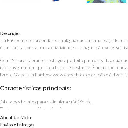
Descrição
Na EhGoom, compreendemos a alegria que um simples giz de rua p
é uma porta aberta para a criatividade e a imaginação. Vê os sor
Com 24 cores vibrantes, este giz é perfeito para dar vida a qualqu
intensas garantem que cada traço se destaque. É uma experiência se
livre, o Giz de Rua Rainbow Wow convida à exploração e à diversão
Caracteristicas principais:
24 cores vibrantes para estimular a criatividade.
Textura suave para fácil aplicação.
Ideal para uso em superfícies exteriores.
About Jar Melo
Estimula a expressão artística e a imaginação.
Envios e Entregas