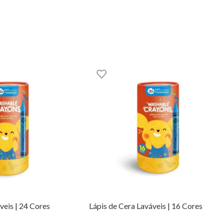
lorido, criando memórias que durarão para sempre.
 na EhGoom.
GOOM – TOYS WITH STORIES®️
veis | 24 Cores
Lápis de Cera Laváveis | 16 Cores