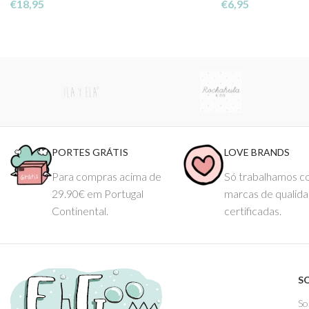
€
18,95
€
6,95
PORTES GRÁTIS
LOVE BRANDS
Para compras acima de
Só trabalhamos 
29.90€ em Portugal
marcas de qualid
Continental.
certificadas.
S
So