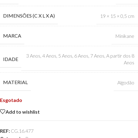
DIMENSÕES (C X L X A)
19 × 15 × 0,5 cm
MARCA
Minikane
3 Anos
,
4 Anos
,
5 Anos
,
6 Anos
,
7 Anos
,
A partir dos 8
IDADE
Anos
MATERIAL
Algodão
Esgotado
Add to wishlist
REF:
CG.16.477