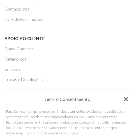
Contacte-nos
Livro de Reclamações
APOIO AO CLIENTE
Como Comprar
Pagamentos
Entregas
Trocas e Devoluções
SEGUE-NOS
Gerir o Consentimento
Facebook
Para fornecer as melhores experiências, usamos tecnologias como cookies para
armazenar e/ou aceder a informações do dispositivo. Consentir com essas
Instagram
tecnologias nos permitirá processar dados, como comportamento de navegação
ou IDs exclusivos neste site. Não consentir ou retirar o consentimento pode
Pinterest
afetar negativamante certos recursos e funções.