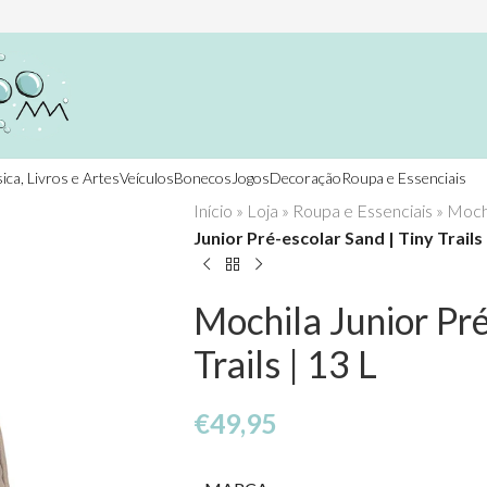
ica, Livros e Artes
Veículos
Bonecos
Jogos
Decoração
Roupa e Essenciais
Início
»
Loja
»
Roupa e Essenciais
»
Mochi
Junior Pré-escolar Sand | Tiny Trails 
Mochila Junior Pré
Trails | 13 L
€
49,95