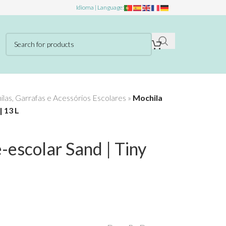
Idioma | Language:
las, Garrafas e Acessórios Escolares
»
Mochila
| 13 L
-escolar Sand | Tiny