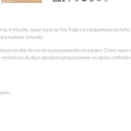
ta. A Mochila Junior Sand da Tiny Trails é o companheiro perfeito
para explorar o mundo.
deal para os dias de escola ou para passeios no parque. O tom sua
e resistência. As alças ajustáveis proporcionam um ajuste confortá
sário.
 os seus tesouros com segurança e estilo.