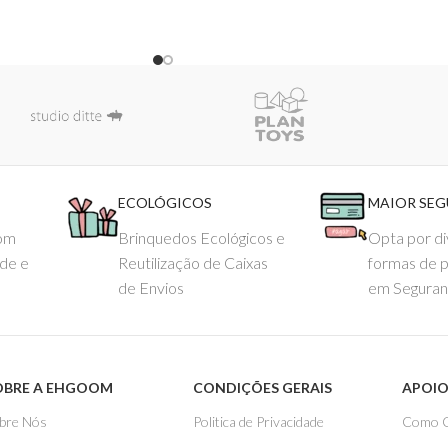
ECOLÓGICOS
MAIOR SE
com
Brinquedos Ecológicos e
Opta por di
ade e
Reutilização de Caixas
formas de 
de Envios
em Seguran
OBRE A EHGOOM
CONDIÇÕES GERAIS
APOIO
bre Nós
Politica de Privacidade
Como 