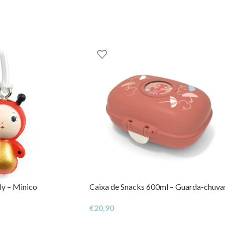
 aqui na EhGoom.
GOOM – TOYS WITH STORIES®️
ly – Minico
Caixa de Snacks 600ml – Guarda-chuva
€
20,90