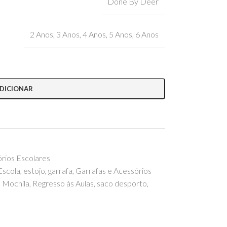
Done By Deer
2 Anos
,
3 Anos
,
4 Anos
,
5 Anos
,
6 Anos
DICIONAR
órios Escolares
Escola
,
estojo
,
garrafa
,
Garrafas e Acessórios
,
Mochila
,
Regresso às Aulas
,
saco desporto
,