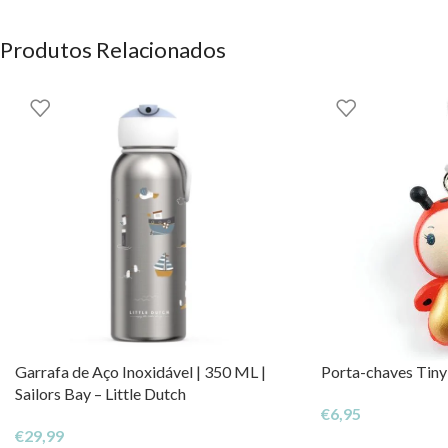
Podes encontrar este e outros artigos incríveis da Done by Deer
Produtos Relacionados
Done by Deer
OS DIREITOS DOS CONTEÚDOS ESTÃO RESERVADOS À EH
Garrafa de Aço Inoxidável | 350 ML |
Porta-chaves Tiny
Sailors Bay – Little Dutch
€
6,95
€
29,99