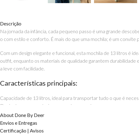
Descrição
Na jornada da infância, cada pequeno passo é uma grande descober
o com estilo e conforto. É mais do que uma mochila; é um convite 
Com um design elegante e funcional, esta mochila de 13 litros é i
outfit, enquanto os materiais de qualidade garantem durabilidade 
a leve com facilidade.
Características principais:
Capacidade de 13 litros, ideal para transportar tudo o que é neces
Design leve e ergonómico, pensado para crianças.
Alças ajustáveis para um ajuste perfeito.
About Done By Deer
Material resistente e fácil de limpar, ideal para o dia-a-dia.
Envios e Entregas
Oferece ao teu filho a liberdade de explorar, enquanto ele carrega
Certificação | Avisos