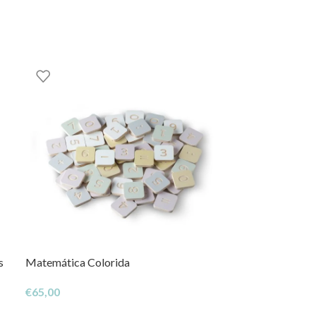
s
Matemática Colorida
Alfabeto Color
€
65,00
€
65,00