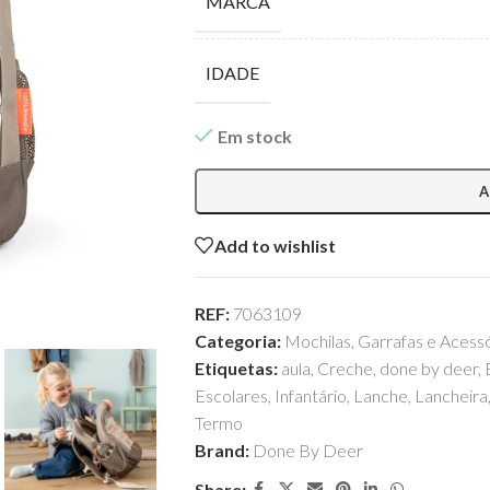
MARCA
IDADE
Em stock
A
Add to wishlist
REF:
7063109
Categoria:
Mochilas, Garrafas e Acess
Etiquetas:
aula
,
Creche
,
done by deer
,
Escolares
,
Infantário
,
Lanche
,
Lancheira
Termo
Brand:
Done By Deer
Share: