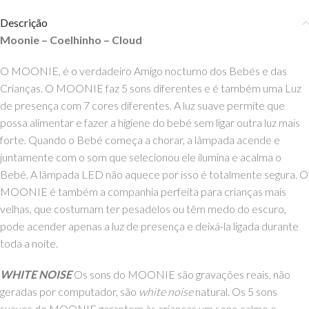
Descrição
Moonie – Coelhinho – Cloud
O MOONIE, é o verdadeiro Amigo nocturno dos Bebés e das
Crianças. O MOONIE faz 5 sons diferentes e é também uma Luz
de presença com
7 cores diferentes. A luz suave permite que
possa alimentar e fazer a higiene do bebé sem ligar outra luz mais
forte. Quando o Bebé começa a chorar, a lâmpada acende e
juntamente com o som que selecionou ele ilumina e acalma o
Bebé. A lâmpada LED não aquece por isso é totalmente segura. O
MOONIE é também a companhia perfeita para crianças mais
velhas, que costumam ter pesadelos ou têm medo do escuro,
pode acender apenas a luz de presença e deixá-la ligada durante
toda a noite.
WHITE NOISE
Os sons do MOONIE são gravações reais, não
geradas por computador, são
white noise
natural. Os 5 sons
suaves do MOONIE garantem às crianças um sono calmo e