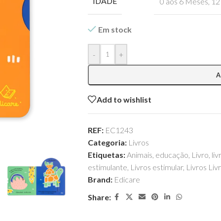
IDADE
0 aos 6 Meses
,
12
Em stock
-
+
A
Add to wishlist
REF:
EC1243
Categoria:
Livros
Etiquetas:
Animais
,
educação
,
Livro
,
li
estimulante
,
Livros estimular
,
Livros Liv
Brand:
Edicare
Share: