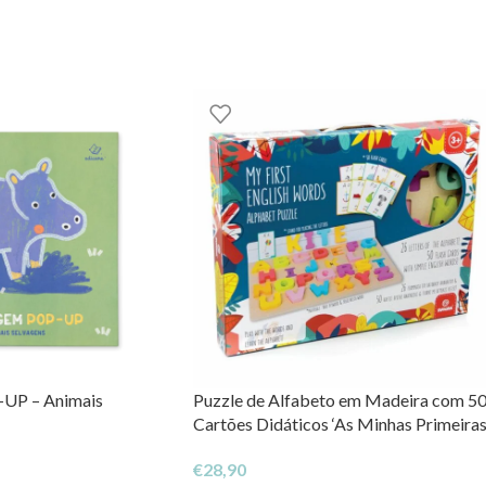
laços ainda mais fortes. Cada página é uma nova oportunidade para en
ui na EhGoom.
GOOM – TOYS WITH STORIES®️
UP – Animais
Puzzle de Alfabeto em Madeira com 5
Cartões Didáticos ‘As Minhas Primeira
Palavras em Inglês’
€
28,90