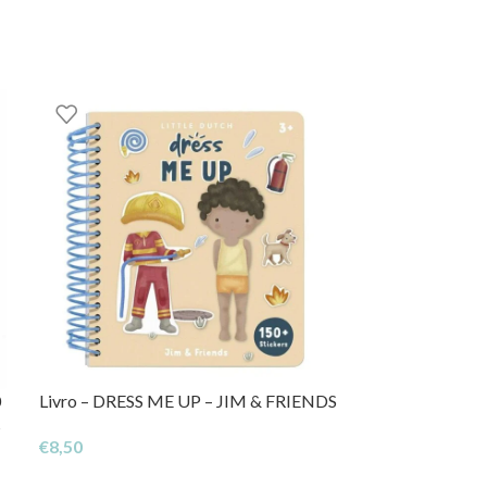
sinar e aprender juntos.
0
Livro – DRESS ME UP – JIM & FRIENDS
Livro em Inglês
s
Mundo em Redor
€
8,50
€
16,95