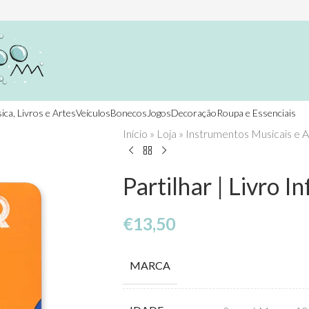
ica, Livros e Artes
Veículos
Bonecos
Jogos
Decoração
Roupa e Essenciais
Início
»
Loja
»
Instrumentos Musicais e A
Partilhar | Livro In
€
13,50
MARCA