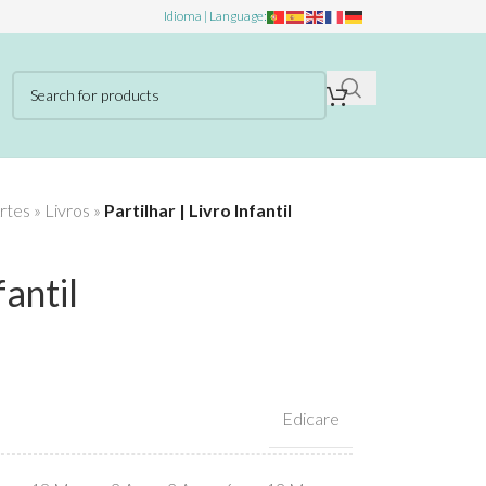
Idioma | Language:
rtes
»
Livros
»
Partilhar | Livro Infantil
fantil
Edicare