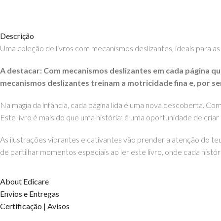
Descrição
Uma coleção de livros com mecanismos deslizantes, ideais para as
A destacar: Com mecanismos deslizantes em cada página que
mecanismos deslizantes treinam a motricidade fina e, por se
Na magia da infância, cada página lida é uma nova descoberta. Com 
Este livro é mais do que uma história; é uma oportunidade de criar
As ilustrações vibrantes e cativantes vão prender a atenção do teu
de partilhar momentos especiais ao ler este livro, onde cada histór
Características principais:
About Edicare
Envios e Entregas
Ilustrações coloridas e atrativas.
Certificação | Avisos
Texto acessível e envolvente.