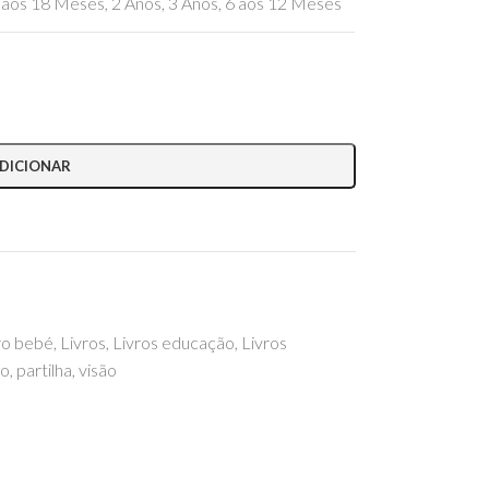
 aos 18 Meses
,
2 Anos
,
3 Anos
,
6 aos 12 Meses
DICIONAR
vro bebé
,
Livros
,
Livros educação
,
Livros
ro
,
partilha
,
visão