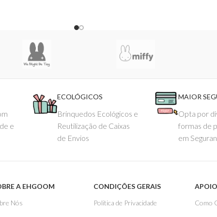
ECOLÓGICOS
MAIOR SE
com
Brinquedos Ecológicos e
Opta por di
ade e
Reutilização de Caixas
formas de 
de Envios
em Seguran
OBRE A EHGOOM
CONDIÇÕES GERAIS
APOIO
bre Nós
Politica de Privacidade
Como 