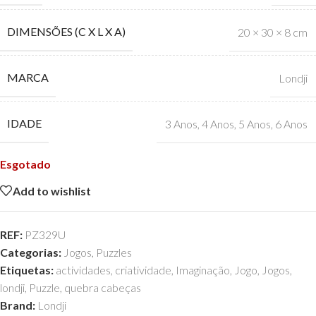
DIMENSÕES (C X L X A)
20 × 30 × 8 cm
MARCA
Londji
IDADE
3 Anos
,
4 Anos
,
5 Anos
,
6 Anos
Esgotado
Add to wishlist
REF:
PZ329U
Categorias:
Jogos
,
Puzzles
Etiquetas:
actividades
,
criatividade
,
Imaginação
,
Jogo
,
Jogos
,
londji
,
Puzzle
,
quebra cabeças
Brand:
Londji