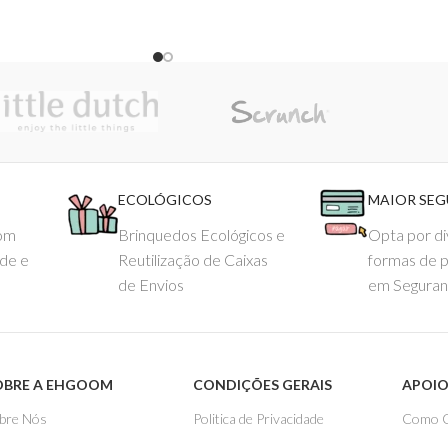
ECOLÓGICOS
MAIOR SE
com
Brinquedos Ecológicos e
Opta por di
ade e
Reutilização de Caixas
formas de 
de Envios
em Seguran
OBRE A EHGOOM
CONDIÇÕES GERAIS
APOIO
bre Nós
Politica de Privacidade
Como 