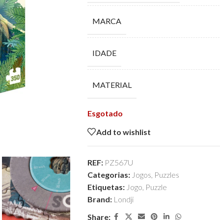
MARCA
IDADE
MATERIAL
Esgotado
Add to wishlist
REF:
PZ567U
Categorias:
Jogos
,
Puzzles
Etiquetas:
Jogo
,
Puzzle
Brand:
Londji
Share: