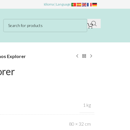
Idioma | Language:
nos Explorer
orer
1 kg
80 × 32 cm