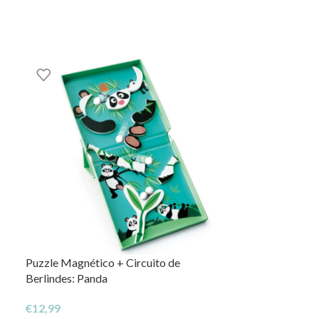
Puzzle Magnético + Circuito de
Jogo da Calma –
Berlindes: Panda
€
26,50
€
12,99