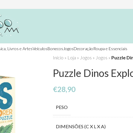
ica, Livros e Artes
Veículos
Bonecos
Jogos
Decoração
Roupa e Essenciais
Início
»
Loja
»
Jogos
»
Jogos
»
Puzzle Di
Puzzle Dinos Expl
€
28,90
PESO
DIMENSÕES (C X L X A)