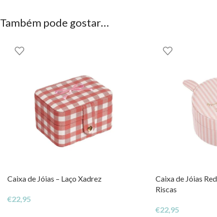
Rockahula Kids
Também pode gostar…
DIREITOS DOS CONTEÚDOS ESTÃO RESERVADOS À EHGO
Caixa de Jóias – Laço Xadrez
Caixa de Jóias Red
Riscas
€
22,95
€
22,95