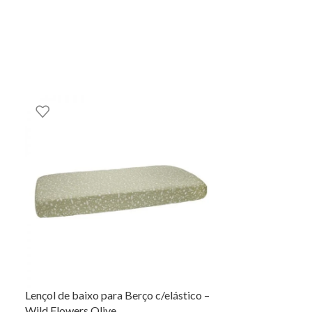
Lençol de baixo para Berço c/elástico –
Capa de Edredã
Wild Flowers Olive
Flowers Olive