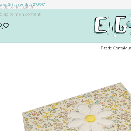
rtes Grátis a partir de 29.90€*
Skip to navigation
Skip to main content
Faz de Conta
Mús