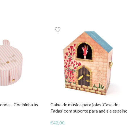
OM – TOYS WITH
STORIES®️
onda – Coelhinha às
Caixa de música para joias ‘Casa de
Fadas’ com suporte para anéis e espelh
largo ‘Ellie’
€
42,00