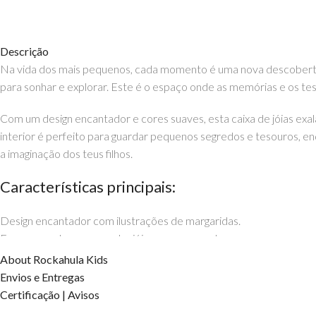
Descrição
Na vida dos mais pequenos, cada momento é uma nova descoberta.
para sonhar e explorar. Este é o espaço onde as memórias e os tes
Com um design encantador e cores suaves, esta caixa de jóias exal
interior é perfeito para guardar pequenos segredos e tesouros, enq
a imaginação dos teus filhos.
Características principais:
Design encantador com ilustrações de margaridas.
Espaço amplo para guardar jóias e pequenos tesouros.
Estrutura robusta para garantir durabilidade.
About Rockahula Kids
Oferece ao teu filho um lugar especial para guardar os seus sonhos
Envios e Entregas
Certificação | Avisos
Podes encontrar este e outros artigos incríveis da Rockahula Kid