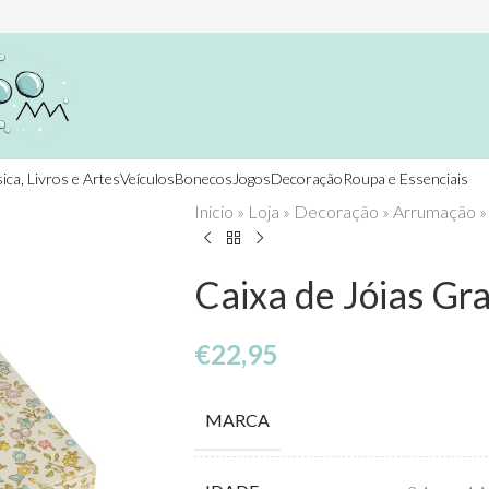
ica, Livros e Artes
Veículos
Bonecos
Jogos
Decoração
Roupa e Essenciais
Início
»
Loja
»
Decoração
»
Arrumação
Caixa de Jóias Gr
€
22,95
MARCA