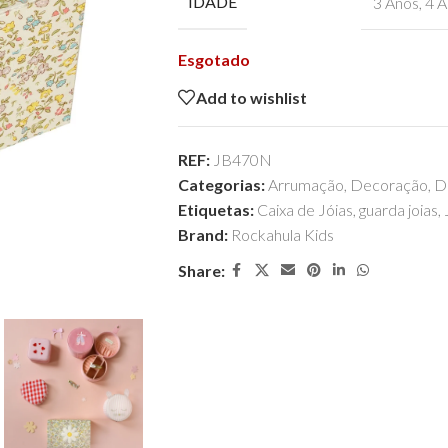
IDADE
3 Anos
,
4 A
Esgotado
Add to wishlist
REF:
JB470N
Categorias:
Arrumação
,
Decoração
,
Di
Etiquetas:
Caixa de Jóias
,
guarda joias
,
Brand:
Rockahula Kids
Share: