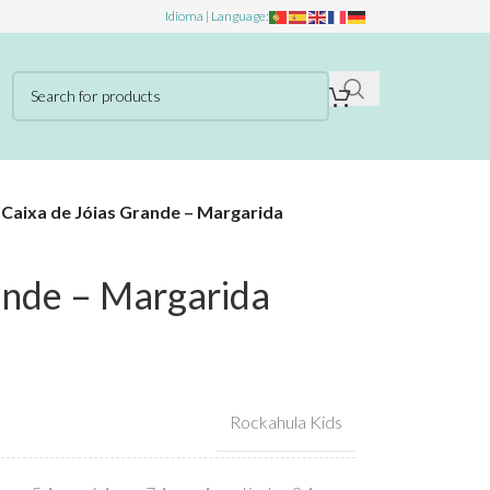
Idioma | Language:
»
Caixa de Jóias Grande – Margarida
ande – Margarida
Rockahula Kids