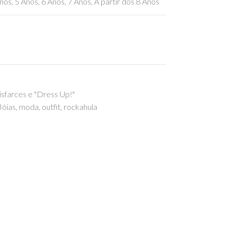
nos
,
5 Anos
,
6 Anos
,
7 Anos
,
A partir dos 8 Anos
sfarces e "Dress Up!"
Jóias
,
moda
,
outfit
,
rockahula