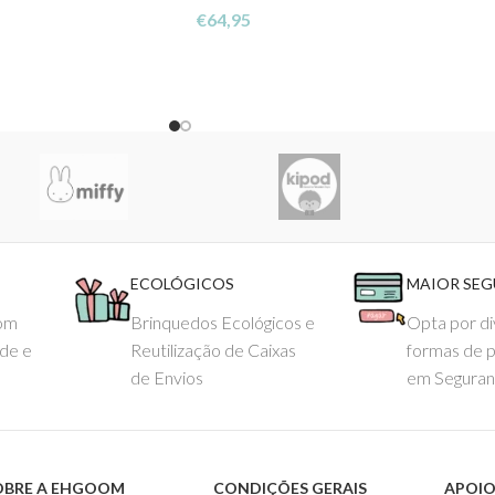
€
64,95
ECOLÓGICOS
MAIOR SE
com
Brinquedos Ecológicos e
Opta por di
ade e
Reutilização de Caixas
formas de 
de Envios
em Seguran
OBRE A EHGOOM
CONDIÇÕES GERAIS
APOIO