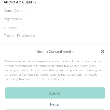
APOIO AO CLIENTE
Como Comprar
Pagamentos
Entregas
Trocas e Devoluções
Gerir o Consentimento
SEGUE-NOS
Facebook
Para fornecer as melhores experiências, usamos tecnologias como cookies para
armazenar e/ou aceder a informações do dispositivo. Consentir com essas
Instagram
tecnologias nos permitirá processar dados, como comportamento de navegação
ou IDs exclusivos neste site. Não consentir ou retirar o consentimento pode
Pinterest
afetar negativamante certos recursos e funções.
X
Aceitar
Linkedin
Negar
EhGoom
2026 Criado por
Dumbanengue, Lda
.