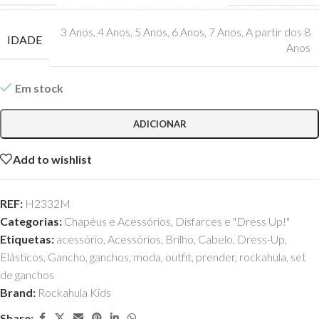
3 Anos
,
4 Anos
,
5 Anos
,
6 Anos
,
7 Anos
,
A partir dos 8
IDADE
Anos
Em stock
ADICIONAR
Add to wishlist
REF:
H2332M
Categorias:
Chapéus e Acessórios
,
Disfarces e "Dress Up!"
Etiquetas:
acessório
,
Acessórios
,
Brilho
,
Cabelo
,
Dress-Up
,
Elásticos
,
Gancho
,
ganchos
,
moda
,
outfit
,
prender
,
rockahula
,
set
de ganchos
Brand:
Rockahula Kids
Share: