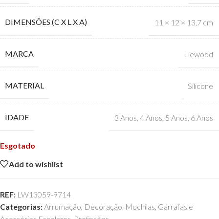
DIMENSÕES (C X L X A)
11 × 12 × 13,7 cm
MARCA
Liewood
MATERIAL
Silicone
IDADE
3 Anos
,
4 Anos
,
5 Anos
,
6 Anos
Esgotado
Add to wishlist
REF:
LW13059-9714
Categorias:
Arrumação
,
Decoração
,
Mochilas, Garrafas e
Acessórios Escolares
,
Profissões