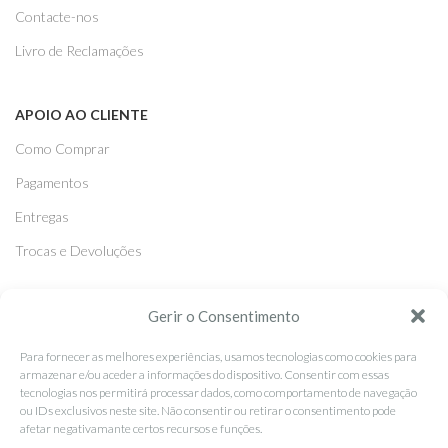
Contacte-nos
Livro de Reclamações
APOIO AO CLIENTE
Como Comprar
Pagamentos
Entregas
Trocas e Devoluções
SEGUE-NOS
Gerir o Consentimento
Facebook
Para fornecer as melhores experiências, usamos tecnologias como cookies para
armazenar e/ou aceder a informações do dispositivo. Consentir com essas
Instagram
tecnologias nos permitirá processar dados, como comportamento de navegação
ou IDs exclusivos neste site. Não consentir ou retirar o consentimento pode
Pinterest
afetar negativamante certos recursos e funções.