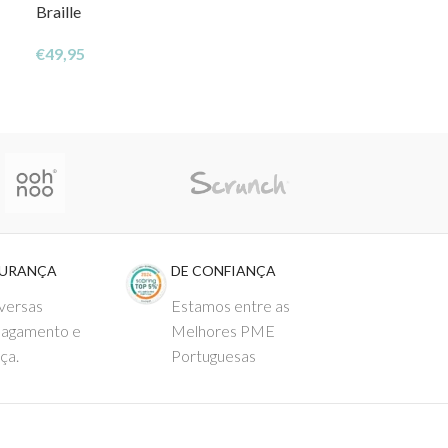
Braille
€
19,90
€
49,95
GURANÇA
DE CONFIANÇA
versas
Estamos entre as
pagamento e
Melhores PME
ça.
Portuguesas