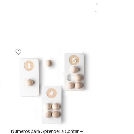
ittle Dutch aqui na EhGoom.
Números para Aprender a Contar +
Caixa de Snacks