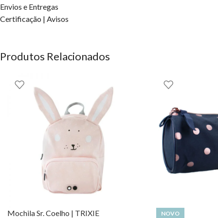
Envios e Entregas
Design encantador com ilustrações de amigos da savana.
Certificação | Avisos
Material leve e resistente.
Fácil de transportar e ideal para diversas atividades.
Idade recomendada: dos 0 aos 6 anos.
Produtos Relacionados
Oferece ao teu filho a oportunidade de explorar o mundo com estil
Little Dutch
OS DIREITOS DOS CONTEÚDOS ESTÃO RESERVADOS À EH
Mochila Sr. Coelho | TRIXIE
NOVO