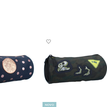
o e conforto. Podes encontrar este e outros artigos incríveis da L
GOOM – TOYS WITH STORIES®️
NOVO