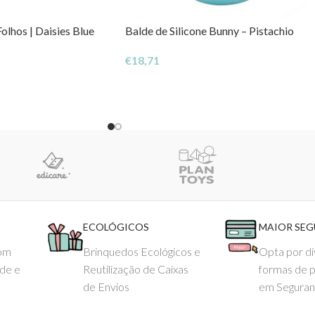
olhos | Daisies Blue
Balde de Silicone Bunny – Pistachio
€
18,71
ECOLÓGICOS
MAIOR SE
com
Brinquedos Ecológicos e
Opta por di
ade e
Reutilização de Caixas
formas de 
de Envios
em Seguran