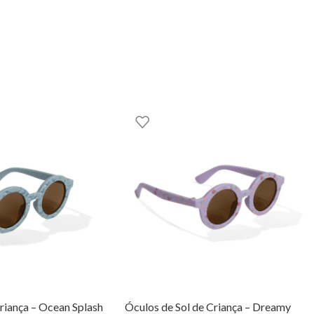
GOOM – TOYS WITH STORIES®️
riança – Ocean Splash
Óculos de Sol de Criança – Dreamy