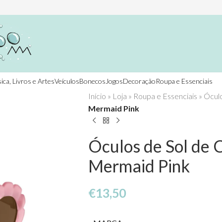
ica, Livros e Artes
Veículos
Bonecos
Jogos
Decoração
Roupa e Essenciais
Início
»
Loja
»
Roupa e Essenciais
»
Óculo
Mermaid Pink
Óculos de Sol de C
Mermaid Pink
€
13,50