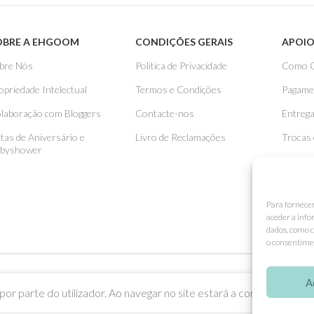
OBRE A EHGOOM
CONDIÇÕES GERAIS
APOIO
bre Nós
Politica de Privacidade
Como 
opriedade Intelectual
Termos e Condições
Pagame
laboração com Bloggers
Contacte-nos
Entreg
stas de Aniversário e
Livro de Reclamações
Trocas
byshower
Para fornece
aceder a info
dados, como c
o consentimen
A
or parte do utilizador. Ao navegar no site estará a consentir a sua u