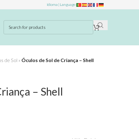
Idioma | Language:
s de Sol
»
Óculos de Sol de Criança – Shell
riança – Shell