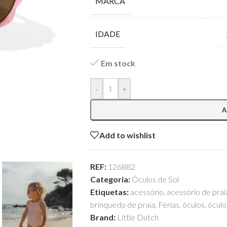
MARCA
IDADE
Em stock
-
+
A
Add to wishlist
REF:
126882
Categoria:
Óculos de Sol
Etiquetas:
acessório
,
acessório de prai
brinquedo de praia
,
Férias
,
óculos
,
óculo
Brand:
Little Dutch