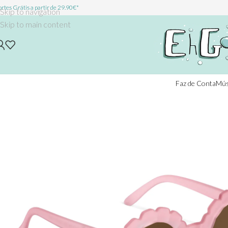
rtes Grátis a partir de 29.90€*
Skip to navigation
Skip to main content
Faz de Conta
Mús