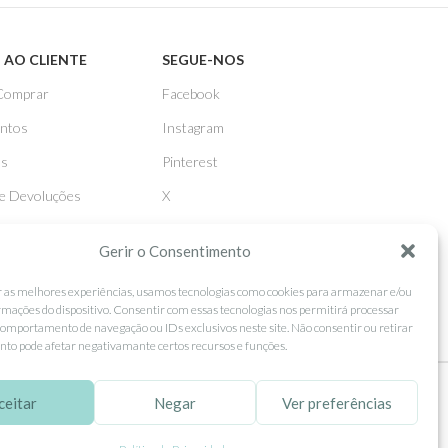
 AO CLIENTE
SEGUE-NOS
Comprar
Facebook
ntos
Instagram
as
Pinterest
 e Devoluções
X
Linkedin
Gerir o Consentimento
r as melhores experiências, usamos tecnologias como cookies para armazenar e/ou
rmações do dispositivo. Consentir com essas tecnologias nos permitirá processar
omportamento de navegação ou IDs exclusivos neste site. Não consentir ou retirar
to pode afetar negativamante certos recursos e funções.
ceitar
Negar
Ver preferências
tilização.
MORE INFO
ACCEPT