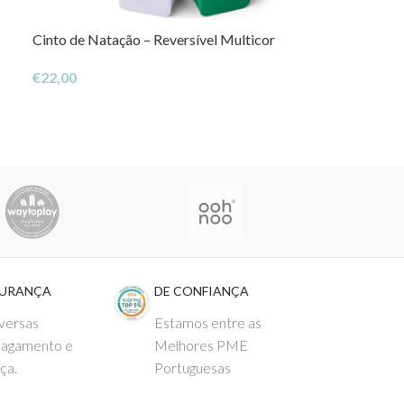
Cinto de Natação – Reversível Multicor
Bola de Praia –
€
22,00
€
25,00
GURANÇA
DE CONFIANÇA
versas
Estamos entre as
pagamento e
Melhores PME
ça.
Portuguesas