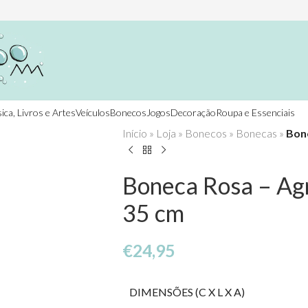
ica, Livros e Artes
Veículos
Bonecos
Jogos
Decoração
Roupa e Essenciais
Início
»
Loja
»
Bonecos
»
Bonecas
»
Bone
Boneca Rosa – Agr
35 cm
€
24,95
DIMENSÕES (C X L X A)