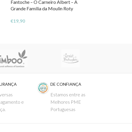
Fantoche – O Carneiro Albert – A
Raposa – Brinq
Grande Família da Moulin Roty
Friends
€
19,90
€
9,95
GURANÇA
DE CONFIANÇA
versas
Estamos entre as
pagamento e
Melhores PME
ça.
Portuguesas