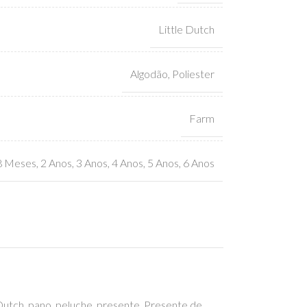
Little Dutch
Algodão
,
Poliester
Farm
8 Meses
,
2 Anos
,
3 Anos
,
4 Anos
,
5 Anos
,
6 Anos
 Dutch
,
pano
,
peluche
,
presente
,
Presente de