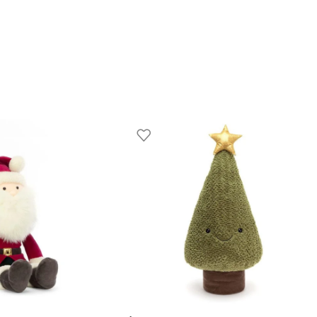
GOOM – TOYS WITH STORIES®️