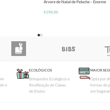
Árvore de Natal de Peluche – Enorme
€
190,00
ECOLÓGICOS
MAIOR SE
com
Brinquedos Ecológicos e
Opta por di
ade e
Reutilização de Caixas
formas de 
de Envios
em Seguran