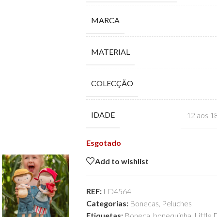
MARCA
MATERIAL
COLECÇÃO
IDADE
12 aos 1
Esgotado
Add to wishlist
REF:
LD4564
Categorias:
Bonecas
,
Peluches
Etiquetas:
Boneca
,
bonequinha
,
Little